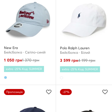
New Era
Polo Ralph Lauren
Бейсболка · Світло-синій
Бейсболка · Білий
1 050
грн
1 370
грн
3 599
грн
4 199
грн
extra -25% Код: SUMMER
extra -25% Код: SUMMER
Пропозиція
-27%