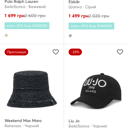
Polo Ralph Lauren
Eisbär
Бейсболка · Бежевий
Шапкa · Сірий
1 699
грн
2 600
грн
1 499
грн
2 020
грн
extra -15% Код: SUMMER
extra -35% Код: SUMMER
Пропозиція
-33%
Weekend Max Mara
Liu Jo
Капелюх · Чорний
Бейсболка · Чорний