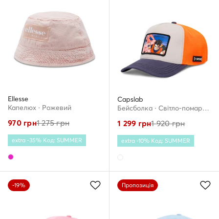
Ellesse
Capslab
Капелюх · Рожевий
Бейсболка · Світло-помаранчевий
970
грн
1 275
грн
1 299
грн
1 920
грн
extra -35% Код: SUMMER
extra -10% Код: SUMMER
-19%
Пропозиція