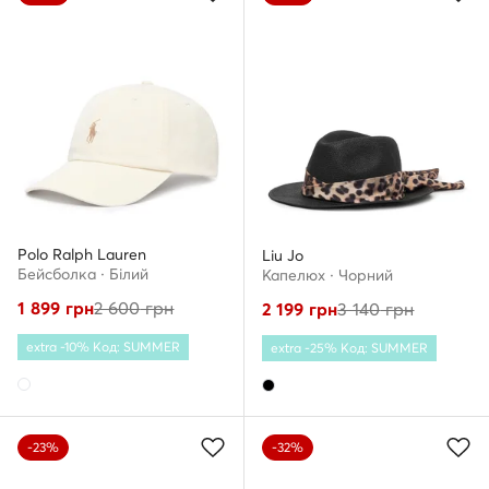
Polo Ralph Lauren
Liu Jo
Бейсболка · Білий
Капелюх · Чорний
1 899
грн
2 600
грн
2 199
грн
3 140
грн
extra -10% Код: SUMMER
extra -25% Код: SUMMER
-23%
-32%