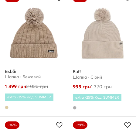
Eisbär
Buff
Шапкa · Бежевий
Шапкa · Сірий
1 499
грн
2 020
грн
999
грн
1 370
грн
extra -35% Код: SUMMER
extra -25% Код: SUMMER
-36%
-29%