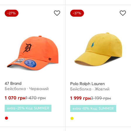
-27%
-37%
47 Brand
Polo Ralph Lauren
Бейсболка · Червоний
Бейсболка · Жовтий
1 070
грн
1 470
грн
1 999
грн
3 199
грн
extra -25% Код: SUMMER
extra -10% Код: SUMMER