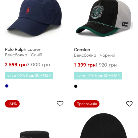
Polo Ralph Lauren
Capslab
Бейсболка · Cиній
Бейсболка · Чорний
2 599
грн
3 000
грн
1 399
грн
1 920
грн
extra -10% Код: SUMMER
extra -15% Код: SUMMER
-24%
Пропозиція