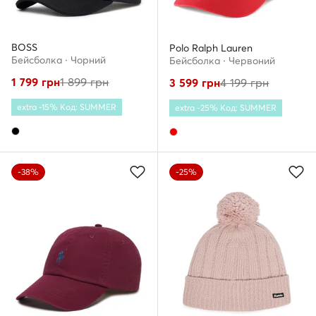
BOSS
Polo Ralph Lauren
Бейсболка · Чорний
Бейсболка · Червоний
1 799
грн
1 899
грн
3 599
грн
4 199
грн
extra -15% Код: SUMMER
extra -25% Код: SUMMER
-38%
-25%