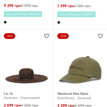
9 299
грн
9 999
грн
1 399
грн
2 100
грн
extra -25% Код: SUMMER
extra -25% Код: SUMMER
-35%
-25%
Liu Jo
Weekend Max Mara
Капелюх · Коричневий
Бейсболка · Зелений
2 699
грн
4 200
грн
3 299
грн
4 399
грн