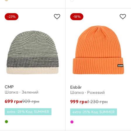
-23%
-18%
CMP
Eisbär
Шапкa · Зелений
Шапкa · Рожевий
699
грн
909
грн
999
грн
1 230
грн
extra -25% Код: SUMMER
extra -25% Код: SUMMER