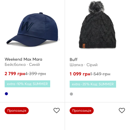
Weekend Max Mara
Buff
Бейсболка · Cиній
Шапкa · Сірий
2 799
грн
4 399
грн
1 099
грн
1 549
грн
extra -10% Код: SUMMER
extra -35% Код: SUMMER
Пропозиція
Пропозиція