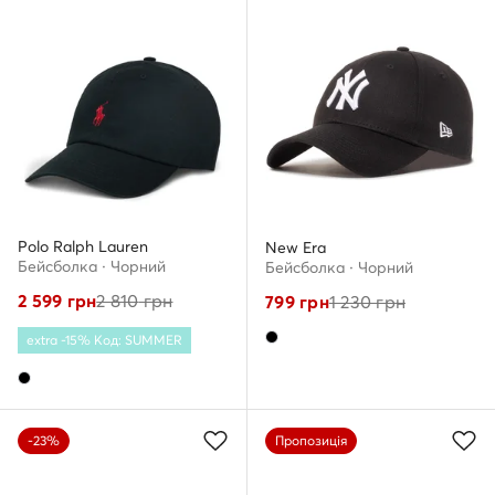
Polo Ralph Lauren
New Era
Бейсболка · Чорний
Бейсболка · Чорний
2 599
грн
2 810
грн
799
грн
1 230
грн
extra -15% Код: SUMMER
-23%
Пропозиція