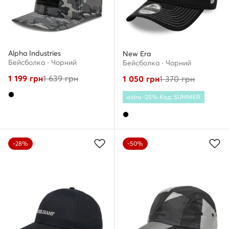
Alpha Industries
New Era
Бейсболка · Чорний
Бейсболка · Чорний
1 199
грн
1 639
грн
1 050
грн
1 370
грн
extra -25% Код: SUMMER
-28%
-50%