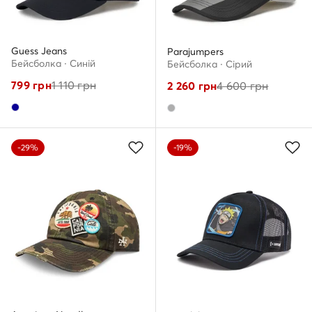
Guess Jeans
Parajumpers
Бейсболка · Cиній
Бейсболка · Сірий
799
грн
1 110
грн
2 260
грн
4 600
грн
-29%
-19%