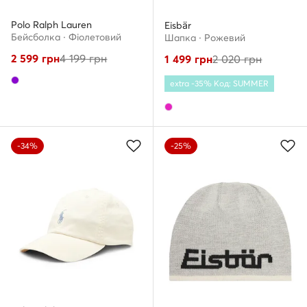
Polo Ralph Lauren
Eisbär
Бейсболка · Фіолетовий
Шапкa · Рожевий
2 599
грн
4 199
грн
1 499
грн
2 020
грн
extra -35% Код: SUMMER
-34%
-25%