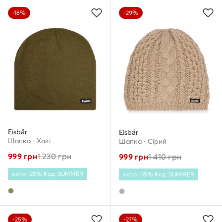
-18%
-29%
Eisbär
Eisbär
Шапкa · Хакі
Шапкa · Сірий
999
грн
1 230
грн
999
грн
1 410
грн
extra -25% Код: SUMMER
extra -35% Код: SUMMER
-25%
-27%