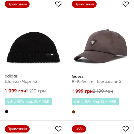
Пропозиція
Пропозиція
adidas
Guess
Шапкa · Чорний
Бейсболка · Коричневий
1 099
грн
1 210
грн
1 999
грн
2 199
грн
extra -15% Код: SUMMER
extra -15% Код: SUMMER
Пропозиція
-35%