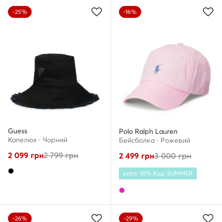
-25%
-16%
Guess
Polo Ralph Lauren
Капелюх · Чорний
Бейсболка · Рожевий
2 099
грн
2 799
грн
2 499
грн
3 000
грн
extra -10% Код: SUMMER
-26%
-29%