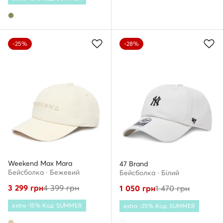
-25%
-28%
Weekend Max Mara
47 Brand
Бейсболка · Бежевий
Бейсболка · Білий
3 299
грн
4 399
грн
1 050
грн
1 470
грн
extra -15% Код: SUMMER
extra -25% Код: SUMMER