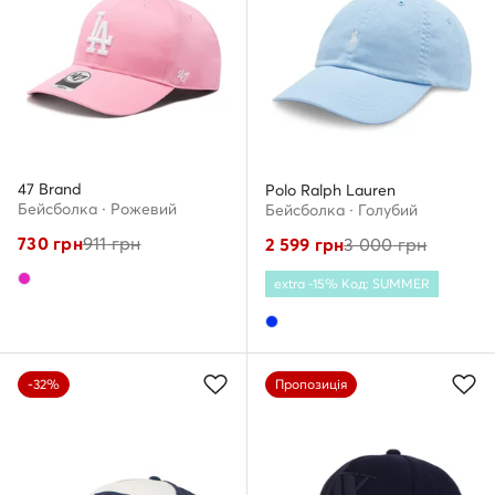
47 Brand
Polo Ralph Lauren
Бейсболка · Рожевий
Бейсболка · Голубий
730
грн
911
грн
2 599
грн
3 000
грн
extra -15% Код: SUMMER
-32%
Пропозиція