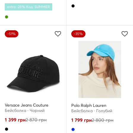
extra -25% Код: SUMMER
-51%
-35%
Versace Jeans Couture
Polo Ralph Lauren
Бейсболка · Чорний
Бейсболка · Голубий
1 399
грн
2 870
грн
1 799
грн
2 800
грн