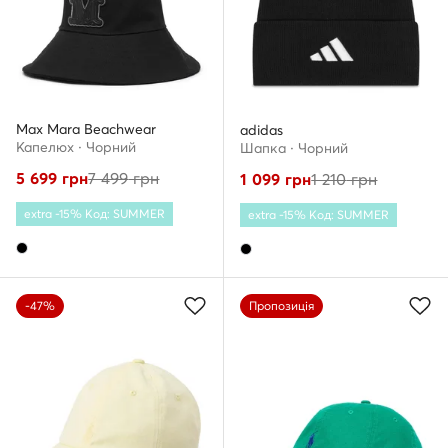
Max Mara Beachwear
adidas
Капелюх · Чорний
Шапкa · Чорний
5 699
грн
7 499
грн
1 099
грн
1 210
грн
extra -15% Код: SUMMER
extra -15% Код: SUMMER
-47%
Пропозиція