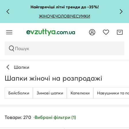
Найгарячіші літні тренди до -35%!
ЖІНОЧЕ
ЧОЛОВІЧЕ
СУМКИ
Пошук
Шапки
Шапки жіночі на розпродажі
Бейсболки
Зимові шапки
Капелюхи
Навушники та п
Товари: 270
Вибрані фільтри (1)