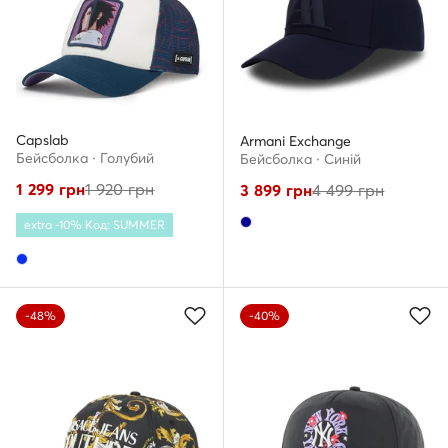
Capslab
Armani Exchange
Бейсболка · Голубий
Бейсболка · Cиній
1 299
грн
1 920
грн
3 899
грн
4 499
грн
extra -10% Код: SUMMER
-48%
-40%