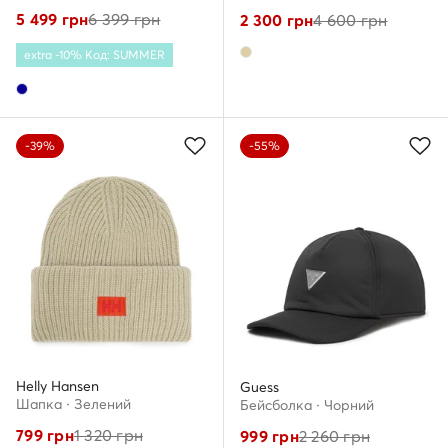
5 499
грн
6 399
грн
2 300
грн
4 600
грн
extra -10% Код: SUMMER
-39%
-55%
Helly Hansen
Guess
Шапкa · Зелений
Бейсболка · Чорний
799
грн
1 320
грн
999
грн
2 260
грн