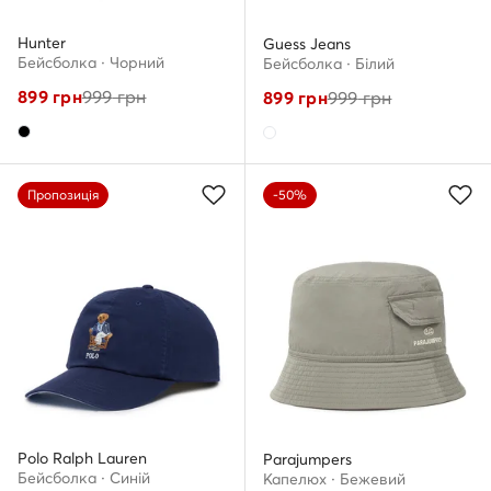
Hunter
Guess Jeans
Бейсболка · Чорний
Бейсболка · Білий
899
грн
999
грн
899
грн
999
грн
Пропозиція
-50%
Polo Ralph Lauren
Parajumpers
Бейсболка · Cиній
Капелюх · Бежевий