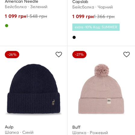
American Needle
Capslab
Бейсболка · Зелений
Бейсболка · Чорний
1 099
грн
1 548
грн
1 099
грн
1 366
грн
extra -10% Код: SUMMER
-26%
-27%
Aulp
Buff
Шапкa · Cиній
Шапкa · Рожевий