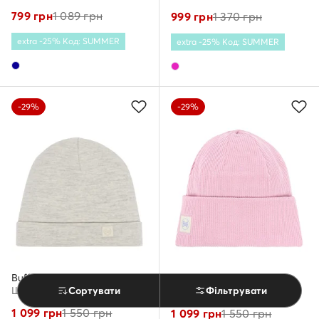
799
грн
1 089
грн
999
грн
1 370
грн
extra -25% Код: SUMMER
extra -25% Код: SUMMER
-29%
-29%
Buff
Buff
Шапкa · Білий
Сортувати
Фільтрувати
Шапкa · Рожевий
1 099
грн
1 550
грн
1 099
грн
1 550
грн