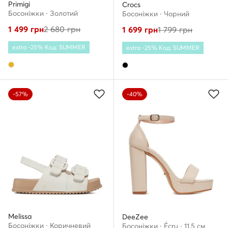
Primigi
Crocs
Босоніжки · Золотий
Босоніжки · Чорний
1 499
грн
2 680
грн
1 699
грн
1 799
грн
extra -25% Код: SUMMER
extra -25% Код: SUMMER
-57%
-40%
Melissa
DeeZee
Босоніжки · Коричневий
Босоніжки · Écru · 11.5 см