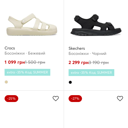
Crocs
Skechers
Босоніжки · Бежевий
Босоніжки · Чорний
1 099
грн
1 500
грн
2 299
грн
3 190
грн
extra -35% Код: SUMMER
extra -35% Код: SUMMER
-25%
-27%