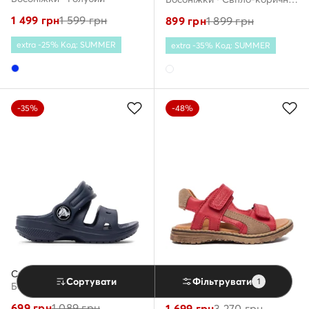
1 499
грн
1 599
грн
899
грн
1 899
грн
extra -25% Код: SUMMER
extra -35% Код: SUMMER
-35%
-48%
Crocs
Froddo
Сортувати
Фільтрувати
1
Босоніжки · Cиній
Босоніжки · Червоний
699
грн
1 089
грн
1 699
грн
3 270
грн