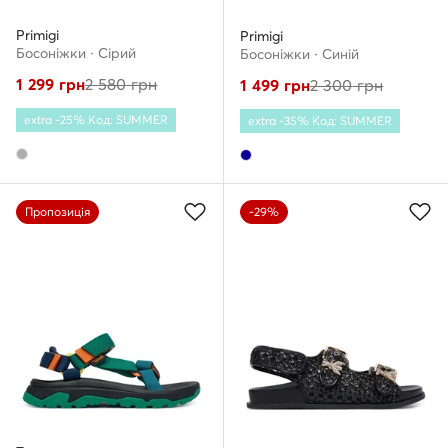
Primigi
Primigi
Босоніжки · Сірий
Босоніжки · Cиній
1 299
грн
2 580
грн
1 499
грн
2 300
грн
extra -25% Код: SUMMER
extra -35% Код: SUMMER
Пропозиція
-29%