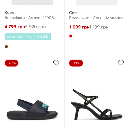
Keen
Cars
Босоніжки · Arroyo II 1008419 · Коричневий
Босоніжки · Cars · Червоний
4 799
грн
5 920
грн
1 099
грн
1 199
грн
extra -35% Код: SUMMER
-26%
-39%