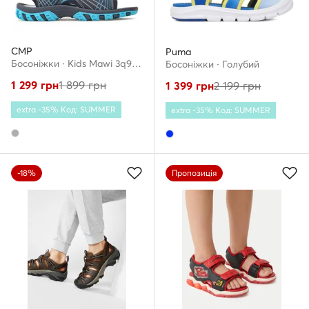
CMP
Puma
Босоніжки · Kids Mawi 3q91086 · Сірий
Босоніжки · Голубий
1 299
грн
1 899
грн
1 399
грн
2 199
грн
extra -35% Код: SUMMER
extra -35% Код: SUMMER
-18%
Пропозиція