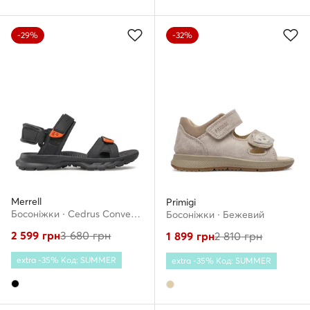
-29%
-32%
Merrell
Primigi
Босоніжки · Cedrus Convert 3 J036173 · Чорний
Босоніжки · Бежевий
2 599
грн
3 680
грн
1 899
грн
2 810
грн
extra -35% Код: SUMMER
extra -35% Код: SUMMER