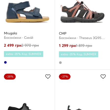
Mrugała
CMP
Босоніжки · Cиній
Босоніжки · Theseus 3Q95884 · Сірий
2 499
грн
2 970
грн
1 299
грн
1 819
грн
extra -35% Код: SUMMER
extra -35% Код: SUMMER
-28%
-27%