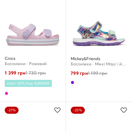
Crocs
Mickey&Friends
Босоніжки · Рожевий
Босоніжки · Міккі Маус і його друзі · Фіолетовий
1 399
грн
1 730
грн
799
грн
1 199
грн
extra -25% Код: SUMMER
-27%
-25%