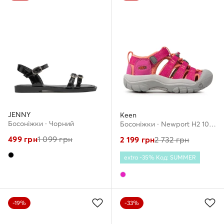
JENNY
Keen
Босоніжки · Чорний
Босоніжки · Newport H2 1014251 · Рожевий
499
грн
1 099
грн
2 199
грн
2 732
грн
extra -35% Код: SUMMER
-19%
-33%