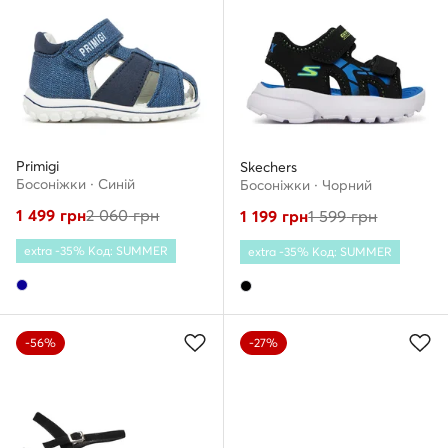
Primigi
Skechers
Босоніжки · Cиній
Босоніжки · Чорний
1 499
грн
2 060
грн
1 199
грн
1 599
грн
extra -35% Код: SUMMER
extra -35% Код: SUMMER
-56%
-27%