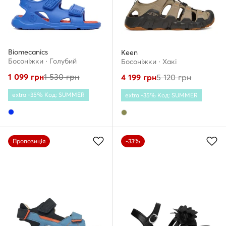
Biomecanics
Keen
Босоніжки · Голубий
Босоніжки · Хакі
1 099
грн
1 530
грн
4 199
грн
5 120
грн
extra -35% Код: SUMMER
extra -35% Код: SUMMER
Пропозиція
-33%