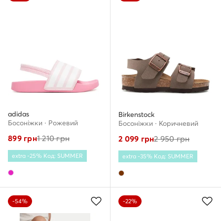
adidas
Birkenstock
Босоніжки · Рожевий
Босоніжки · Коричневий
899
грн
1 210
грн
2 099
грн
2 950
грн
extra -25% Код: SUMMER
extra -35% Код: SUMMER
-54%
-22%