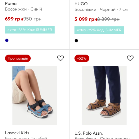
Puma
HUGO
Босоніжки · Cиній
Босоніжки · Чорний · 7 см
699
грн
950
грн
5 099
грн
8 399
грн
extra -35% Код: SUMMER
extra -25% Код: SUMMER
Пропозиція
-52%
Lasocki Kids
U.S. Polo Assn.
Босоніжки · Голубий
Босоніжки · Світло-коричневий