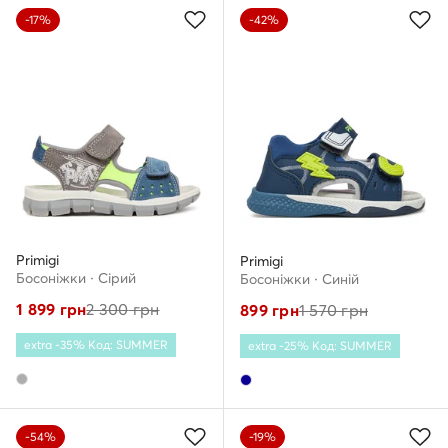
-17%
-42%
Primigi
Primigi
Босоніжки · Сірий
Босоніжки · Cиній
1 899
грн
2 300
грн
899
грн
1 570
грн
extra -35% Код: SUMMER
extra -25% Код: SUMMER
-54%
-19%