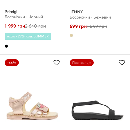
Primigi
JENNY
Босоніжки · Чорний
Босоніжки · Бежевий
1 999
грн
2 640
грн
699
грн
1 099
грн
extra -35% Код: SUMMER
-44%
Пропозиція