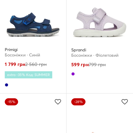
Primigi
Sprandi
Босоніжки · Cиній
Босоніжки · Фіолетовий
1 799
грн
2 560
грн
599
грн
799
грн
extra -35% Код: SUMMER
-15%
-28%