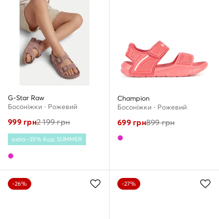
G-Star Raw
Champion
Босоніжки · Рожевий
Босоніжки · Рожевий
999
грн
2 199
грн
699
грн
899
грн
extra -35% Код: SUMMER
-26%
-27%