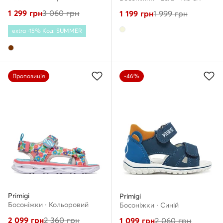
1 299
грн
3 060
грн
1 199
грн
1 999
грн
extra -15% Код: SUMMER
Пропозиція
-46%
Primigi
Primigi
Босоніжки · Кольоровий
Босоніжки · Cиній
2 099
грн
2 360
грн
1 099
грн
2 060
грн