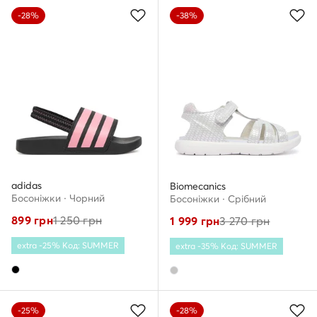
-28%
-38%
adidas
Biomecanics
Босоніжки · Чорний
Босоніжки · Срібний
899
грн
1 250
грн
1 999
грн
3 270
грн
extra -25% Код: SUMMER
extra -35% Код: SUMMER
-25%
-28%