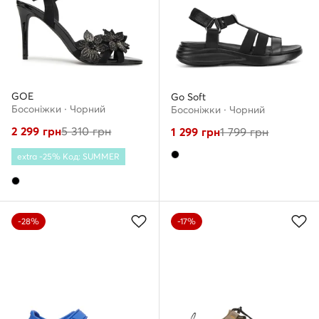
GOE
Go Soft
Босоніжки · Чорний
Босоніжки · Чорний
2 299
грн
5 310
грн
1 299
грн
1 799
грн
extra -25% Код: SUMMER
-28%
-17%