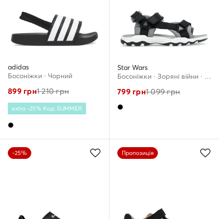
adidas
Star Wars
Босоніжки · Чорний
Босоніжки · Зоряні війни · Чорний
899
грн
1 210
грн
799
грн
1 099
грн
extra -25% Код: SUMMER
-25%
Пропозиція