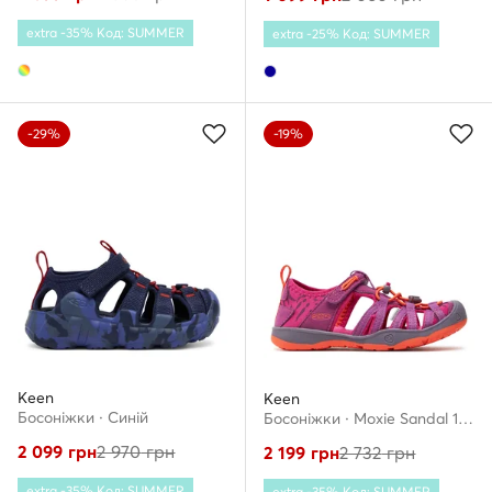
extra -35% Код: SUMMER
extra -25% Код: SUMMER
-29%
-19%
Keen
Keen
Босоніжки · Cиній
Босоніжки · Moxie Sandal 1016356 · Фіолетовий
2 099
грн
2 970
грн
2 199
грн
2 732
грн
extra -35% Код: SUMMER
extra -35% Код: SUMMER