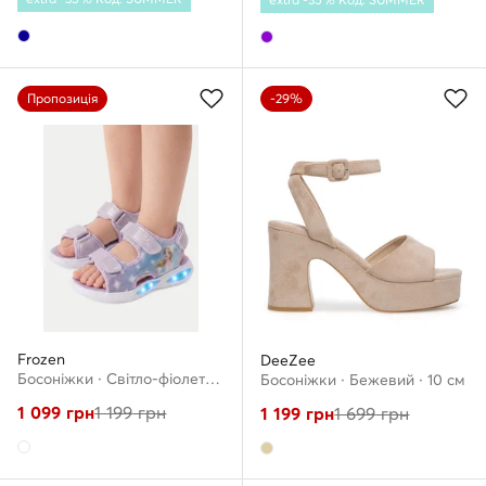
Пропозиція
-29%
Frozen
DeeZee
Босоніжки · Світло-фіолетовий
Босоніжки · Бежевий · 10 см
1 099
грн
1 199
грн
1 199
грн
1 699
грн