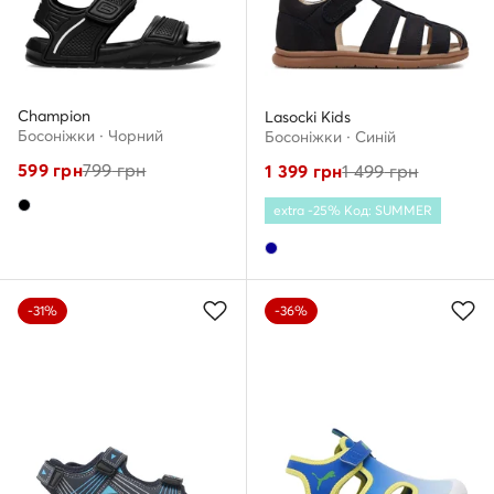
Champion
Lasocki Kids
Босоніжки · Чорний
Босоніжки · Cиній
599
грн
799
грн
1 399
грн
1 499
грн
extra -25% Код: SUMMER
-31%
-36%