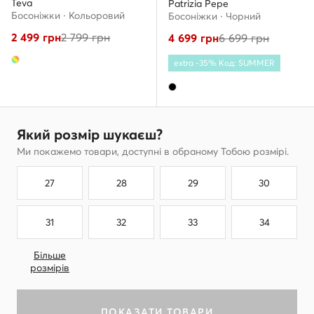
Teva
Patrizia Pepe
Босоніжки · Кольоровий
Босоніжки · Чорний
2 499
грн
2 799
грн
4 699
грн
6 699
грн
extra -35% Код: SUMMER
Який розмір шукаєш?
Ми покажемо товари, доступні в обраному Тобою розмірі.
27
28
29
30
31
32
33
34
Більше
розмірів
ПОКАЗАТИ ТОВАРИ