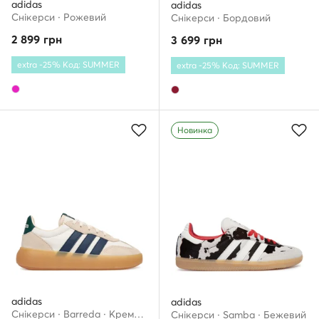
adidas
adidas
Снікерcи · Рожевий
Снікерcи · Бордовий
2 899
грн
3 699
грн
extra -25% Код: SUMMER
extra -25% Код: SUMMER
Новинка
adidas
adidas
Снікерcи · Barreda · Кремовий
Снікерcи · Samba · Бежевий