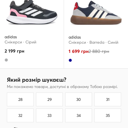
adidas
adidas
Снікерcи · Сірий
Снікерcи · Barreda · Cиній
2 199
грн
1 699
грн
2 880
грн
Який розмір шукаєш?
Ми покажемо товари, доступні в обраному Тобою розмірі.
28
29
30
31
32
33
34
35