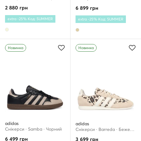
2 880
грн
6 899
грн
extra -25% Код: SUMMER
extra -25% Код: SUMMER
Новинка
Новинка
adidas
adidas
Снікерcи · Samba · Чорний
Снікерcи · Barreda · Бежевий
6 499
грн
3 699
грн