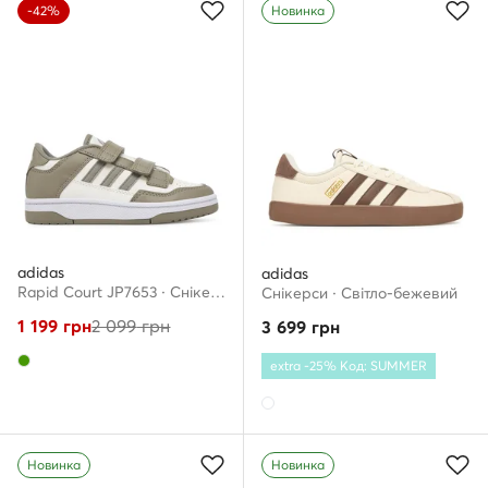
-42%
Новинка
adidas
adidas
Rapid Court JP7653 · Снікерcи
Снікерcи · Світло-бежевий
1 199
грн
2 099
грн
3 699
грн
extra -25% Код: SUMMER
Новинка
Новинка