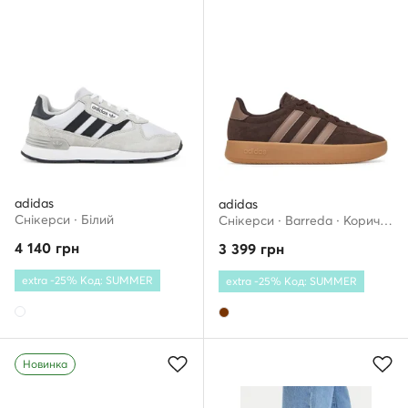
adidas
adidas
Снікерcи · Білий
Снікерcи · Barreda · Коричневий
4 140
грн
3 399
грн
extra -25% Код: SUMMER
extra -25% Код: SUMMER
Новинка