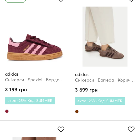
adidas
adidas
Снікерcи · Spezial · Бордовий
Снікерcи · Barreda · Коричневий
3 199
грн
3 699
грн
extra -25% Код: SUMMER
extra -25% Код: SUMMER