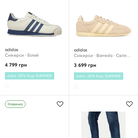
adidas
adidas
Снікерcи · Білий
Снікерcи · Barreda · Світло-бежевий
4 799
грн
3 699
грн
extra -25% Код: SUMMER
extra -25% Код: SUMMER
Новинка