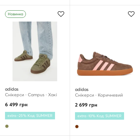
Новинка
adidas
adidas
Снікерcи · Campus · Хакі
Снікерcи · Коричневий
6 499
грн
2 699
грн
extra -25% Код: SUMMER
extra -10% Код: SUMMER