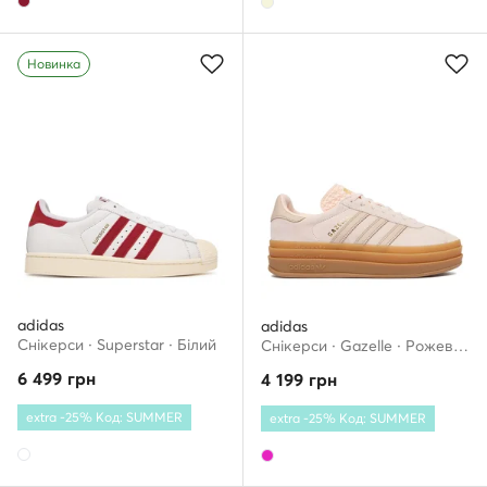
Новинка
adidas
adidas
Снікерcи · Superstar · Білий
Снікерcи · Gazelle · Рожевий
6 499
грн
4 199
грн
extra -25% Код: SUMMER
extra -25% Код: SUMMER