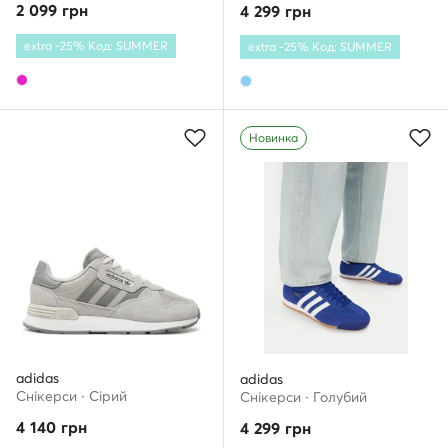
2 099
грн
4 299
грн
extra -25% Код: SUMMER
extra -25% Код: SUMMER
Новинка
adidas
adidas
Снікерcи · Сірий
Снікерcи · Голубий
4 140
грн
4 299
грн