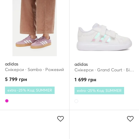
adidas
adidas
Снікерcи · Samba · Рожевий
Снікерcи · Grand Court · Білий
5 799
грн
1 699
грн
extra -25% Код: SUMMER
extra -25% Код: SUMMER