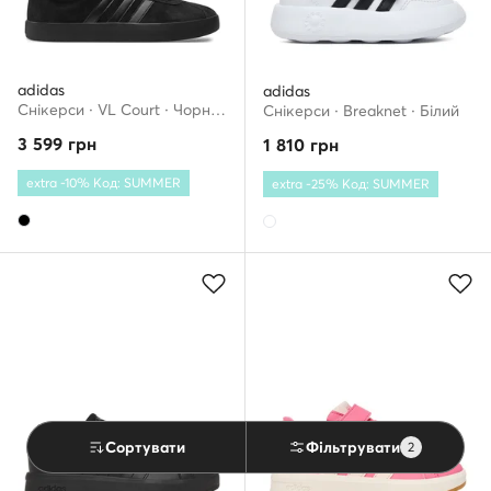
adidas
adidas
Снікерcи · VL Court · Чорний
Снікерcи · Breaknet · Білий
3 599
грн
1 810
грн
extra -10% Код: SUMMER
extra -25% Код: SUMMER
Сортувати
Фільтрувати
2