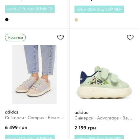
extra -25% Код: SUMMER
extra -25% Код: SUMMER
Новинка
adidas
adidas
Снікерcи · Campus · Бежевий
Снікерcи · Advantage · Зелений
6 499
грн
2 199
грн
extra -25% Код: SUMMER
extra -25% Код: SUMMER