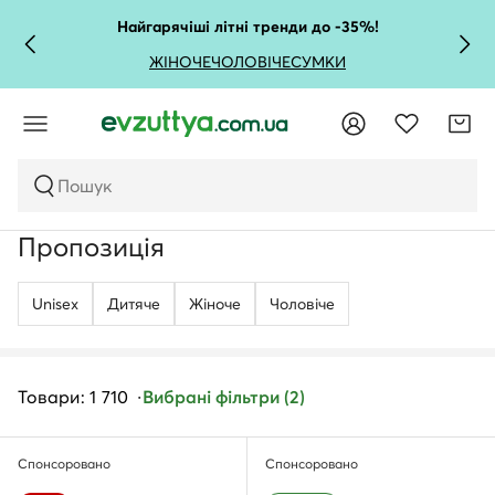
Найгарячіші літні тренди до -35%!
ЖІНОЧЕ
ЧОЛОВІЧЕ
СУМКИ
Пошук
Пропозиція
Unisex
Дитяче
Жіноче
Чоловічe
Товари: 1 710
Вибрані фільтри (2)
Спонсоровано
Спонсоровано