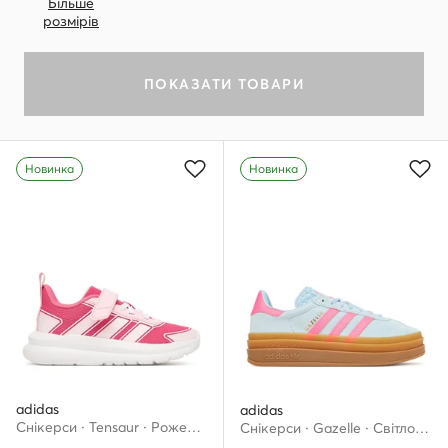
Більше
розмірів
ПОКАЗАТИ ТОВАРИ
Новинка
Новинка
adidas
adidas
Снікерcи · Tensaur · Рожевий
Снікерcи · Gazelle · Світло-синій