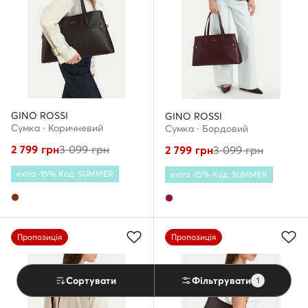
GINO ROSSI
GINO ROSSI
Сумка · Коричневий
Сумка · Бордовий
2 799
грн
3 099
грн
2 799
грн
3 099
грн
extra -15% Код: SUMMER
extra -15% Код: SUMMER
Пропозиція
Пропозиція
Сортувати
Фільтрувати
1