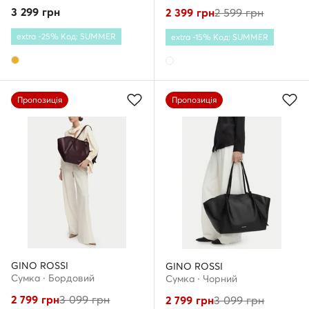
3 299
грн
2 399
грн
2 599
грн
extra -25% Код: SUMMER
extra -15% Код: SUMMER
Пропозиція
Пропозиція
GINO ROSSI
GINO ROSSI
Сумка · Бордовий
Сумка · Чорний
2 799
грн
3 099
грн
2 799
грн
3 099
грн