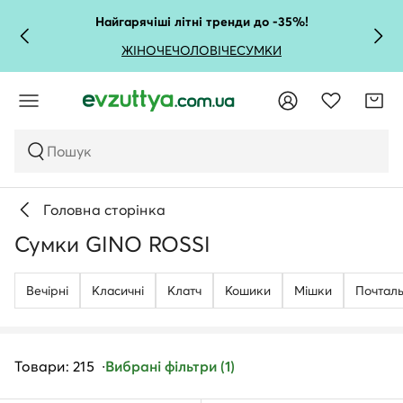
Найгарячіші літні тренди до -35%!
ЖІНОЧЕ
ЧОЛОВІЧЕ
СУМКИ
Пошук
Головна сторінка
Сумки GINO ROSSI
Вечірні
Класичні
Клатч
Кошики
Мішки
Почтал
Товари: 215
Вибрані фільтри (1)