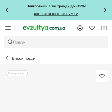
Найгарячіші літні тренди до -35%!
ЖІНОЧЕ
ЧОЛОВІЧЕ
СУМКИ
Пошук
Високі кеди
Розпродано