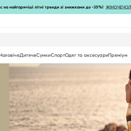
с на найгарячіші літні тренди зі знижками до -35%!
ЖІНОЧЕ
ЧОЛ
Чоловіче
Дитяче
Сумки
Спорт
Одяг та аксесуари
Преміум