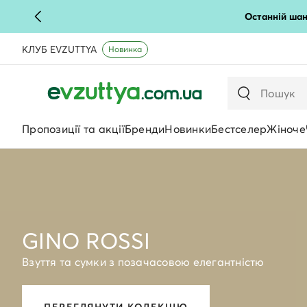
Останній шан
КЛУБ EVZUTTYA
Новинка
Пропозиції та акції
Бренди
Новинки
Бестселер
Жіноче
GINO ROSSI
Взуття та сумки з позачасовою елегантністю
ПЕРЕГЛЯНУТИ КОЛЕКЦІЮ