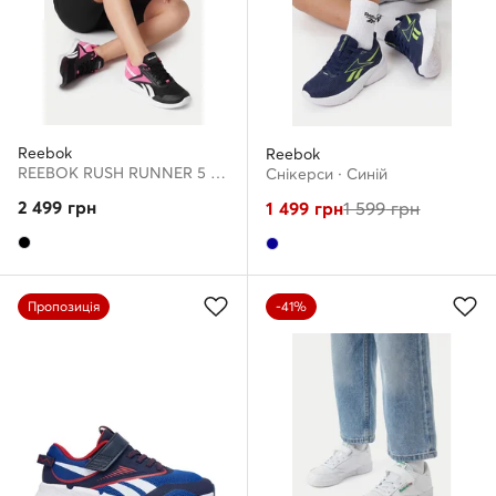
Reebok
Reebok
REEBOK RUSH RUNNER 5 IF7925 · Взуття для бігу
Снікерcи · Cиній
2 499
грн
1 499
грн
1 599
грн
Пропозиція
-41%