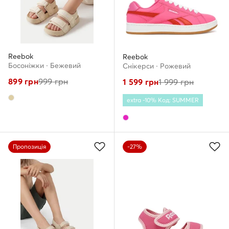
Reebok
Reebok
Босоніжки · Бежевий
Снікерcи · Рожевий
899
грн
999
грн
1 599
грн
1 999
грн
extra -10% Код: SUMMER
Пропозиція
-27%