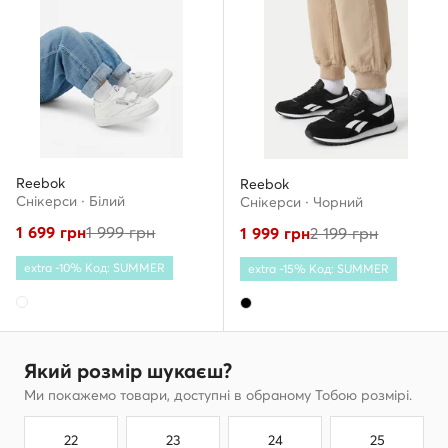
Reebok
Reebok
Снікерcи · Білий
Снікерcи · Чорний
1 699
грн
1 999
грн
1 999
грн
2 199
грн
extra -10% Код: SUMMER
extra -15% Код: SUMMER
Який розмір шукаєш?
Ми покажемо товари, доступні в обраному Тобою розмірі.
22
23
24
25