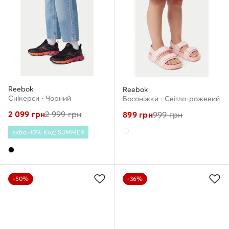
Reebok
Reebok
Снікерcи · Чорний
Босоніжки · Світло-рожевий
2 099
грн
2 999
грн
899
грн
999
грн
extra -10% Код: SUMMER
-50%
-36%