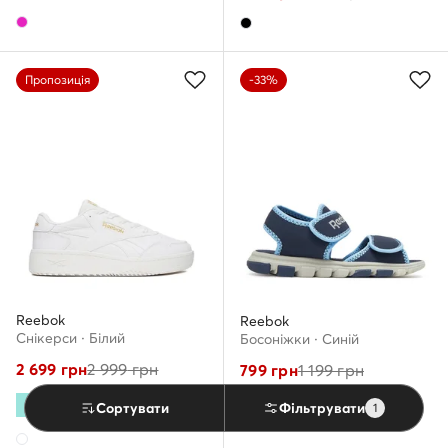
Пропозиція
-33%
Reebok
Reebok
Снікерcи · Білий
Босоніжки · Cиній
2 699
грн
2 999
грн
799
грн
1 199
грн
extra -15% Код: SUMMER
Сортувати
Фільтрувати
1