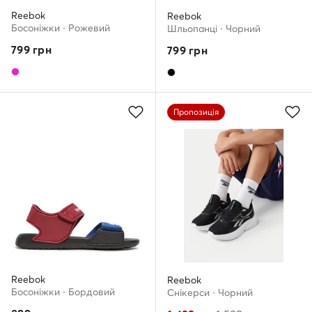
Reebok
Reebok
Босоніжки · Рожевий
Шльопанці · Чорний
799
грн
799
грн
Пропозиція
Reebok
Reebok
Босоніжки · Бордовий
Снікерcи · Чорний