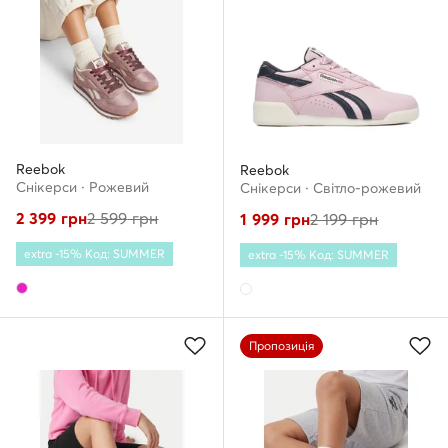
Reebok
Reebok
Снікерcи · Рожевий
Снікерcи · Світло-рожевий
2 399
грн
2 599
грн
1 999
грн
2 199
грн
extra -15% Код: SUMMER
extra -15% Код: SUMMER
Пропозиція