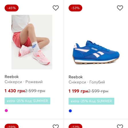
-45%
-53%
Reebok
Reebok
Снікерcи · Рожевий
Снікерcи · Голубий
1 430
грн
2 599
грн
1 199
грн
2 599
грн
extra -25% Код: SUMMER
extra -25% Код: SUMMER
-59%
-53%