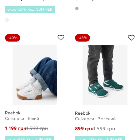
extra -25% Код: SUMMER
-40%
-43%
Reebok
Reebok
Снікерcи · Білий
Снікерcи · Зелений
1 199
грн
1 999
грн
899
грн
1 599
грн
extra -15% Код: SUMMER
extra -25% Код: SUMMER