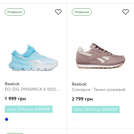
Новинка
Новинка
Reebok
Reebok
EO-ZIG DYNAMICA 6 100270609 · Взуття для бігу
Снікерcи · Темно-рожевий
1 999
грн
2 799
грн
extra -25% Код: SUMMER
extra -25% Код: SUMMER