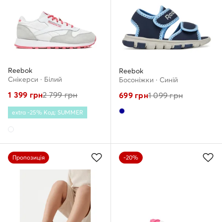
Reebok
Reebok
Снікерcи · Білий
Босоніжки · Cиній
1 399
грн
2 799
грн
699
грн
1 099
грн
extra -25% Код: SUMMER
Пропозиція
-20%