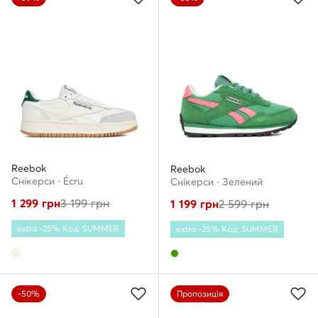
Reebok
Reebok
Снікерcи · Écru
Снікерcи · Зелений
1 299
грн
3 199
грн
1 199
грн
2 599
грн
extra -25% Код: SUMMER
extra -25% Код: SUMMER
-50%
Пропозиція