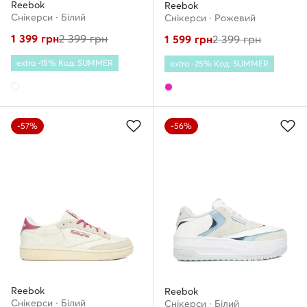
Reebok
Reebok
Снікерcи · Білий
Снікерcи · Рожевий
1 399
грн
2 399
грн
1 599
грн
2 399
грн
extra -15% Код: SUMMER
extra -25% Код: SUMMER
-57%
-56%
Reebok
Reebok
Снікерcи · Білий
Снікерcи · Білий