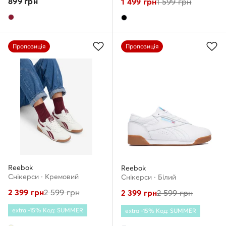
899
грн
1 499
грн
1 599
грн
Пропозиція
Пропозиція
Reebok
Reebok
Снікерcи · Кремовий
Снікерcи · Білий
2 399
грн
2 599
грн
2 399
грн
2 599
грн
extra -15% Код: SUMMER
extra -15% Код: SUMMER