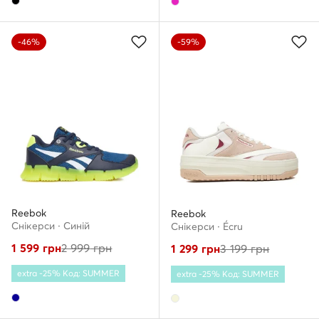
-46%
-59%
Reebok
Reebok
Снікерcи · Cиній
Снікерcи · Écru
1 599
грн
2 999
грн
1 299
грн
3 199
грн
extra -25% Код: SUMMER
extra -25% Код: SUMMER