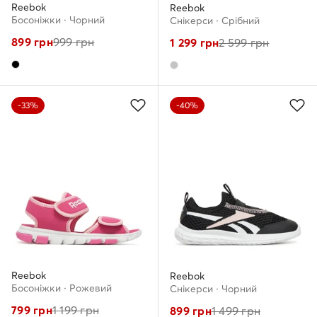
Reebok
Reebok
Босоніжки · Чорний
Снікерcи · Срібний
899
грн
999
грн
1 299
грн
2 599
грн
-33%
-40%
Reebok
Reebok
Босоніжки · Рожевий
Снікерcи · Чорний
799
грн
1 199
грн
899
грн
1 499
грн