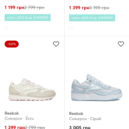
1 199
грн
2 799
грн
1 399
грн
3 199
грн
extra -25% Код: SUMMER
extra -25% Код: SUMMER
-50%
Reebok
Reebok
Снікерcи · Écru
Снікерcи · Сірий
1 399
грн
2 799
грн
3 005
грн