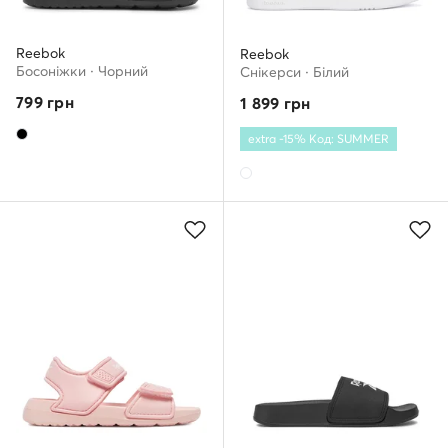
Reebok
Reebok
Босоніжки · Чорний
Снікерcи · Білий
799
грн
1 899
грн
extra -15% Код: SUMMER