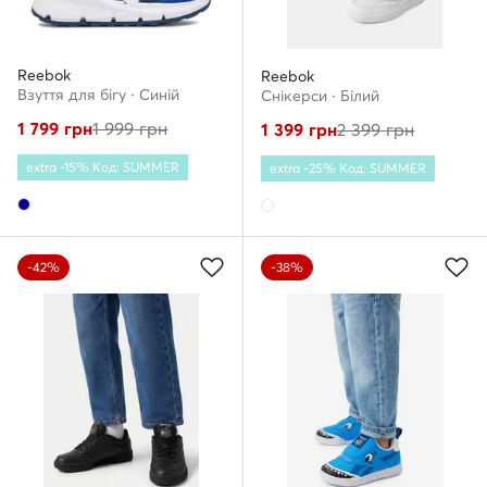
Reebok
Reebok
Взуття для бігу · Cиній
Снікерcи · Білий
1 799
грн
1 999
грн
1 399
грн
2 399
грн
extra -15% Код: SUMMER
extra -25% Код: SUMMER
-42%
-38%