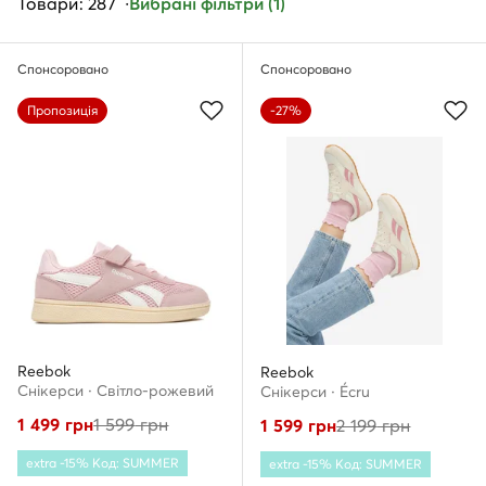
Товари: 287
Вибрані фільтри (1)
Спонсоровано
Спонсоровано
Пропозиція
-27%
Reebok
Reebok
Снікерcи · Світло-рожевий
Снікерcи · Écru
1 499
грн
1 599
грн
1 599
грн
2 199
грн
extra -15% Код: SUMMER
extra -15% Код: SUMMER