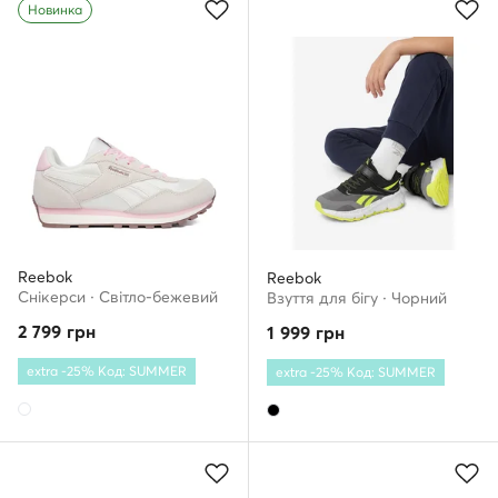
Новинка
Reebok
Reebok
Снікерcи · Світло-бежевий
Взуття для бігу · Чорний
2 799
грн
1 999
грн
extra -25% Код: SUMMER
extra -25% Код: SUMMER