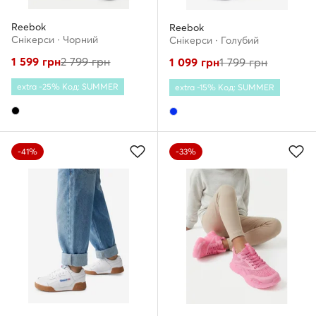
Reebok
Reebok
Снікерcи · Чорний
Снікерcи · Голубий
1 599
грн
2 799
грн
1 099
грн
1 799
грн
extra -25% Код: SUMMER
extra -15% Код: SUMMER
-41%
-33%