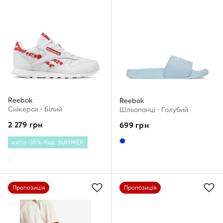
Reebok
Reebok
Снікерcи · Білий
Шльопанці · Голубий
2 279
грн
699
грн
extra -35% Код: SUMMER
Пропозиція
Пропозиція