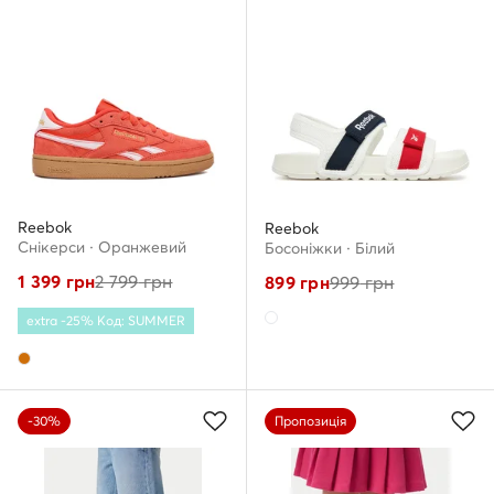
Reebok
Reebok
Снікерcи · Оранжевий
Босоніжки · Білий
1 399
грн
2 799
грн
899
грн
999
грн
extra -25% Код: SUMMER
-30%
Пропозиція