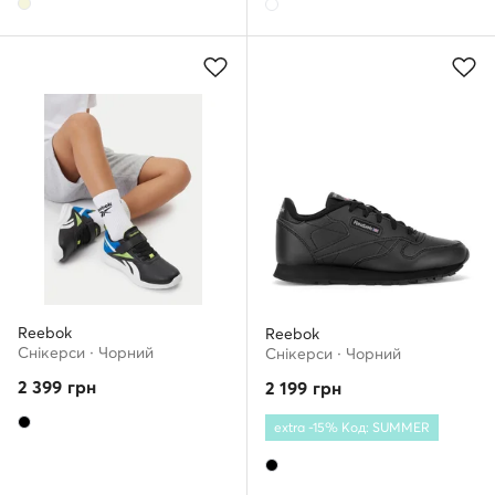
Reebok
Reebok
Снікерcи · Чорний
Снікерcи · Чорний
2 399
грн
2 199
грн
extra -15% Код: SUMMER