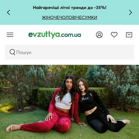
Найгарячіші літні тренди до -35%!
ЖІНОЧЕ
ЧОЛОВІЧЕ
СУМКИ
Пошук