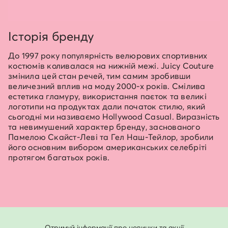
Історія бренду
До 1997 року популярність велюрових спортивних
костюмів коливалася на нижній межі. Juicy Couture
змінила цей стан речей, тим самим зробивши
величезний вплив на моду 2000-х років. Смілива
естетика гламуру, використання паєток та великі
логотипи на продуктах дали початок стилю, який
сьогодні ми називаємо Hollywood Casual. Виразність
та невимушений характер бренду, заснованого
Памелою Скайст-Леві та Гел Наш-Тейлор, зробили
його основним вибором американських селебріті
протягом багатьох років.
Отримуй інформації про новинки та акції