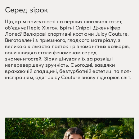
Серед зірок
Що, крім присутності на перших шпальтах газет,
об'єднує Періс Хілтон, Брітні Спірс і Дженніфер
Лопес? Велюрові спортивні костюми Juicy Couture.
Виготовлені з приємного, гладкого матеріалу, з
великою кількістю паєток і різноманітних кольорів,
вони швидко стали феноменом серед
знаменитостей. Зірки цінували їх за розкіш і
неперевершену зручність. Сьогодні, завдяки
вражаючій спадщині, безтурботній естетиці та поп-
інспіраціям, одяг Juicy Couture знову підкорює світ.