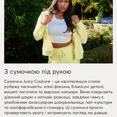
З сумочкою під рукою
Сумочки Juicy Couture – це квінтесенція стилю
рубежу тисячоліть: м'які фасони, блискучі деталі,
вишиті логотипи та виразні кольори. Вони поєднують
дівочий шарм з ноткою розкоші, завдяки чому є
улюбленим аксесуаром шанувальниць поп-культури
та каліфорнійського гламуру. Ці сумочки просто
привертають увагу і затримують погляд на довше.