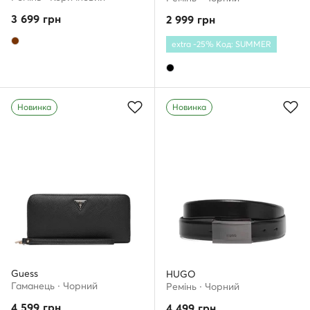
3 699
грн
2 999
грн
extra -25% Код: SUMMER
Новинка
Новинка
Guess
HUGO
Гаманець · Чорний
Ремінь · Чорний
4 599
грн
4 499
грн