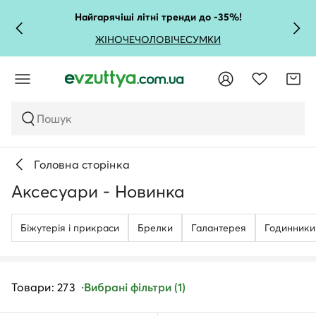
Найгарячіші літні тренди до -35%!
ЖІНОЧЕ
ЧОЛОВІЧЕ
СУМКИ
Пошук
Головна сторінка
Аксесуари - Новинка
Біжутерія і прикраси
Брелки
Галантерея
Годинники
Товари: 273
Вибрані фільтри (1)