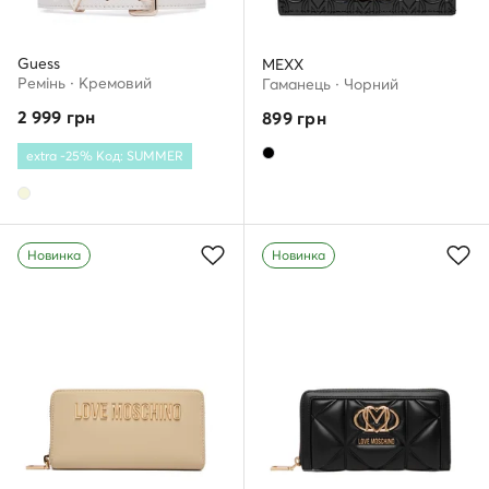
Guess
MEXX
Ремінь · Кремовий
Гаманець · Чорний
2 999
грн
899
грн
extra -25% Код: SUMMER
Новинка
Новинка