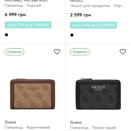
MICHAEL Michael Kors
HUGO
Гаманець · Чорний
Чохол для кредиток · Чорний
6 999
грн
2 599
грн
extra -25% Код: SUMMER
extra -25% Код: SUMMER
Новинка
Новинка
Guess
Guess
Гаманець · Коричневий
Гаманець · Темно-сірий