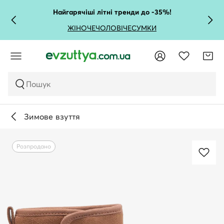
Найгарячіші літні тренди до -35%!
ЖІНОЧЕ
ЧОЛОВІЧЕ
СУМКИ
Пошук
Зимове взуття
Розпродано