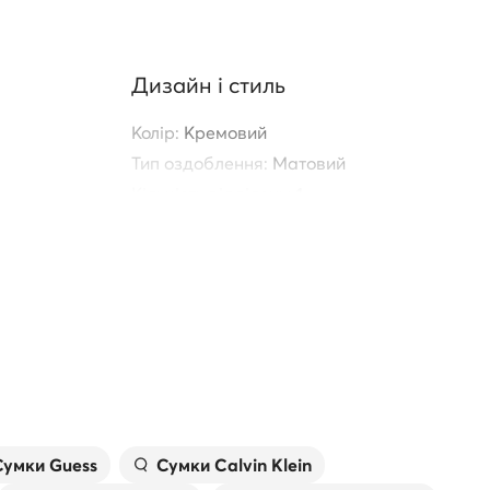
Дизайн і стиль
Колір:
Кремовий
Тип оздоблення:
Матовий
Кількість відділень:
1
Ніжки на дні сумки:
Ні
довжини
Призначення:
Повсякденне
Подробиці:
Зйомний ремінь
еня:
105
вці:
1
Сумки Guess
Сумки Calvin Klein