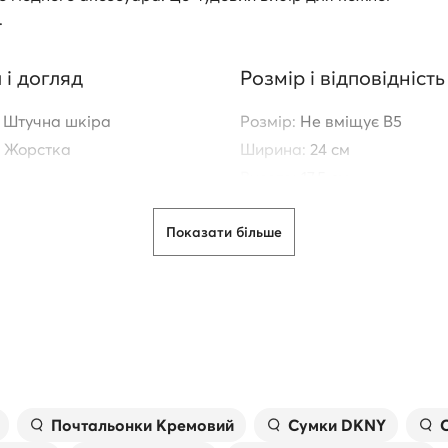
.
 і догляд
Розмір і відповідність
Штучна шкіра
Розмір:
Не вміщує B5
Жорстка
Ширина:
24 см
Висота:
17,5 см
ія про походження
Товщина:
7 см
Показати більше
Можливість регулювання 
ременя:
MODIVO.EU SPÓŁKA Z
Так
ONĄ
Максимальна довжина рем
ZIALNOŚCIĄ
cm
efowa 6, 59-101 Polkowice,
Кількість кишень на блиска
divo@modivo.eu
Почтальонки Кремовий
Сумки DKNY
риб'ютора:
MODIVO.EU