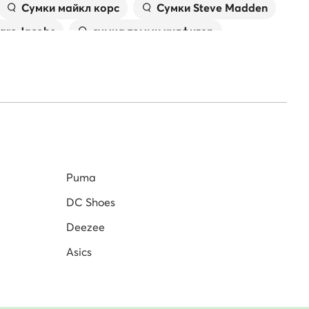
Сумки майкл корс
Сумки Steve Madden
arc Jacobs
сумка томми хилфигер
Puma
б'юторів.
DC Shoes
Deezee
Asics