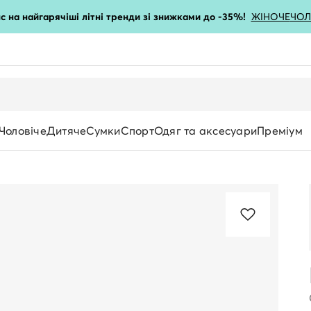
с на найгарячіші літні тренди зі знижками до -35%!
ЖІНОЧЕ
ЧОЛ
Чоловіче
Дитяче
Сумки
Спорт
Одяг та аксесуари
Преміум