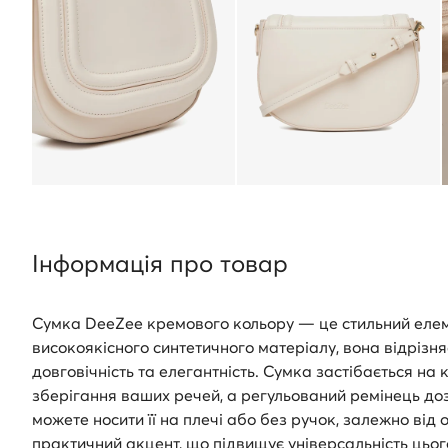
Інформація про товар
Сумка DeeZee кремового кольору — це стильний елем
високоякісного синтетичного матеріалу, вона відріз
довговічність та елегантність. Сумка застібається на
зберігання ваших речей, а регульований ремінець доз
можете носити її на плечі або без ручок, залежно ві
практичний акцент, що підвищує універсальність цьог