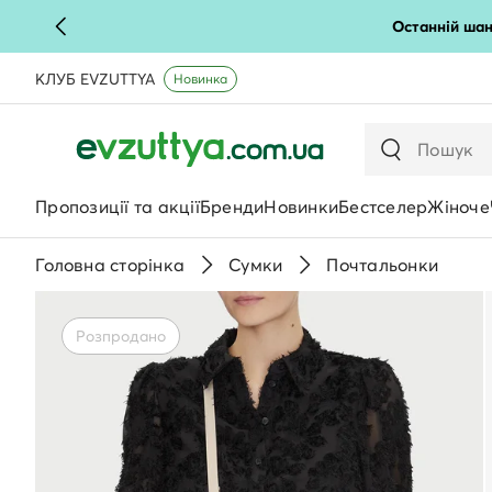
Останній шан
КЛУБ EVZUTTYA
Новинка
Пропозиції та акції
Бренди
Новинки
Бестселер
Жіноче
Головна сторінка
Сумки
Почтальонки
Розпродано