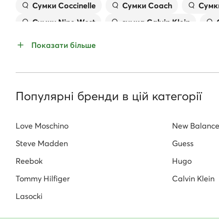
Сумки Coccinelle
Сумки Coach
Сумки
SPÓŁKA Z
ODPOWIED
Сумки Nine West
сумка Calvin Klein
Адреса дис
Сумки Juicy Couture
101 Polkowic
Показати більше
Контакт ди
modivo@mo
Популярні бренди в цій категорії
Гарантія оригінальності товару
Love Moschino
New Balanc
Всі товари з асортименту evzuttya.com.ua оригінальні і по
Steve Madden
Guess
Reebok
Hugo
Tommy Hilfiger
Calvin Klein
Lasocki