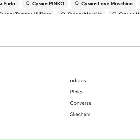
 Furla
Сумки PINKO
Сумки Love Moschino
 OGRANICZONĄ
ZIALNOŚCIĄ
Сумки Tommy Hilfiger
Сумки Marella
Сумки M
триб'ютора:
Strefowa 6, 59-
e, Polska
стриб'ютора:
divo.eu
e
adidas
ставляються безпосередньо від виробників або перевірених дистри
Pinko
Converse
Skechers