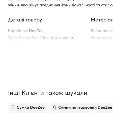
жінки, яка цінує поєднання функціональності та стилю
Деталі товару
Матеріал
Виробник:
DeeZee
Виконання:
Спосіб застібки:
Магнітна кнопка,
Жорсткість:
Клапан
Модель:
DZE-S-007-07
Інформац
Артикул:
5904862310770
продукту
Виробник:
OGRANICZ
ODPOWIED
Адреса:
Str
Інші Клієнти також шукали
Polska
Контакт:
mo
Сумки DeeZee
Сумки почтальонки DeeZee
Назва дист