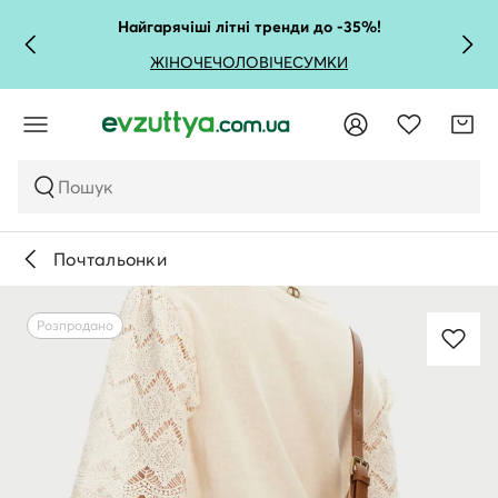
Найгарячіші літні тренди до -35%!
ЖІНОЧЕ
ЧОЛОВІЧЕ
СУМКИ
Пошук
Почтальонки
Розпродано