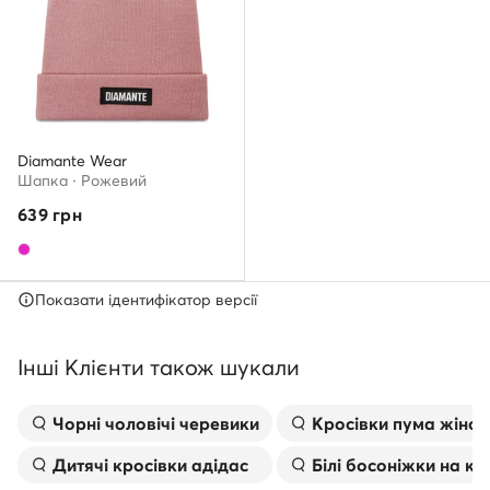
Diamante Wear
Шапкa · Рожевий
639
грн
Показати ідентифікатор версії
Інші Клієнти також шукали
Чорні чоловічі черевики
Kросівки пума жіноч
Дитячі кросівки адідас
Білі босоніжки на к