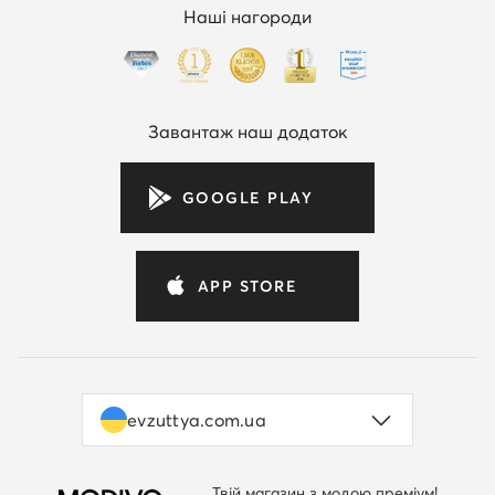
Наші нагороди
Завантаж наш додаток
GOOGLE PLAY
APP STORE
evzuttya.com.ua
Твій магазин з модою преміум!