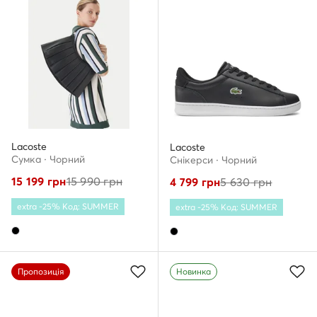
Lacoste
Lacoste
Сумка · Чорний
Снікерcи · Чорний
15 199
грн
15 990
грн
4 799
грн
5 630
грн
extra -25% Код: SUMMER
extra -25% Код: SUMMER
Пропозиція
Новинка