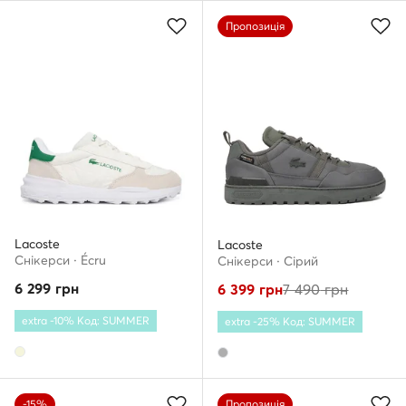
Пропозиція
Lacoste
Lacoste
Снікерcи · Écru
Снікерcи · Сірий
6 299
грн
6 399
грн
7 490
грн
extra -10% Код: SUMMER
extra -25% Код: SUMMER
-15%
Пропозиція