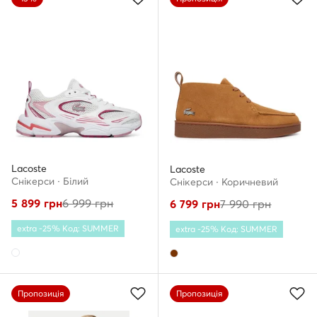
Lacoste
Lacoste
Снікерcи · Білий
Снікерcи · Коричневий
5 899
грн
6 999
грн
6 799
грн
7 990
грн
extra -25% Код: SUMMER
extra -25% Код: SUMMER
Пропозиція
Пропозиція