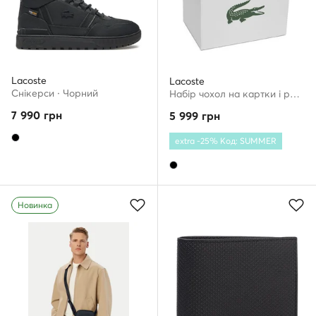
Lacoste
Lacoste
Снікерcи · Чорний
Набір чохол на картки і ремінь · Чорний
7 990
грн
5 999
грн
extra -25% Код: SUMMER
Новинка