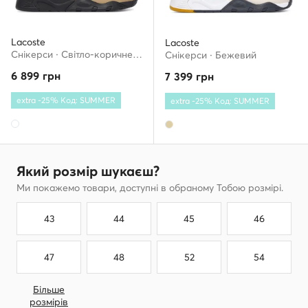
Lacoste
Lacoste
Снікерcи · Світло-коричневий
Снікерcи · Бежевий
6 899
грн
7 399
грн
extra -25% Код: SUMMER
extra -25% Код: SUMMER
Який розмір шукаєш?
Ми покажемо товари, доступні в обраному Тобою розмірі.
43
44
45
46
47
48
52
54
Більше
розмірів