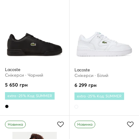
Lacoste
Lacoste
Снікерcи · Чорний
Снікерcи · Білий
5 650
грн
6 299
грн
extra -25% Код: SUMMER
extra -25% Код: SUMMER
Новинка
Новинка