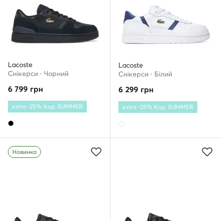
Lacoste
Lacoste
Снікерcи · Чорний
Снікерcи · Білий
6 799
грн
6 299
грн
extra -25% Код: SUMMER
extra -25% Код: SUMMER
Новинка