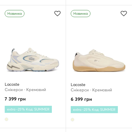
Новинка
Новинка
Lacoste
Lacoste
Снікерcи · Кремовий
Снікерcи · Кремовий
7 399
грн
6 399
грн
extra -25% Код: SUMMER
extra -25% Код: SUMMER