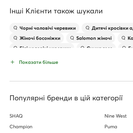
Інші Клієнти також шукали
Чорні чоловічі черевики
Дитячі кросівки а
Жіночі босоніжки
Salomon жіночі
Ко
Білі чоловічі черевики
Сумка гесс
Б
Босоніжки на шпильці
Жіночі плоскі босон
Показати більше
Жіноче взуття для бігу
Популярні бренди в цій категорії
SHAQ
Nine West
Champion
Puma