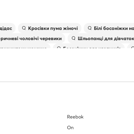
дідас
Kросівки пума жіночі
Білі босоніжки н
ричневі чоловічі черевики
Шльопанці для дівчато
иркенштоки женские
Босоніжки для хлопчиків
іжки
Чоловічі в'єтнамки
Skechers дитячі крос
Reebok
On