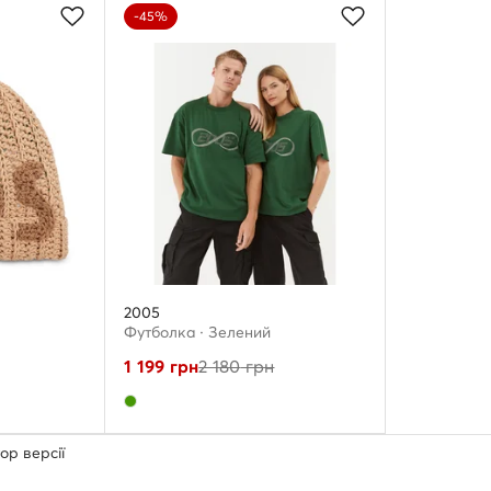
-45%
2005
Футболка · Зелений
1 199
грн
2 180
грн
ор версії