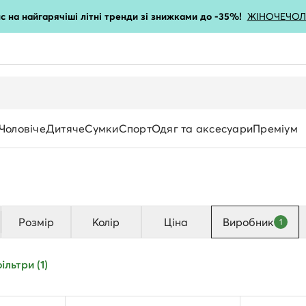
с на найгарячіші літні тренди зі знижками до -35%!
ЖІНОЧЕ
ЧОЛ
Чоловіче
Дитяче
Сумки
Спорт
Одяг та аксесуари
Преміум
Розмір
Колір
Ціна
Виробник
1
Довжина
ільтри (1)