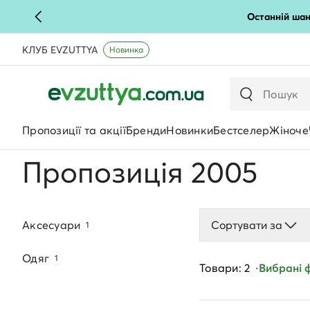
Останній шан
КЛУБ EVZUTTYA
Новинка
Пропозиції та акції
Бренди
Новинки
Бестселер
Жіноче
Пропозиція 2005
Аксесуари
Сортувати за
1
Одяг
1
Товари: 2
Вибрані ф