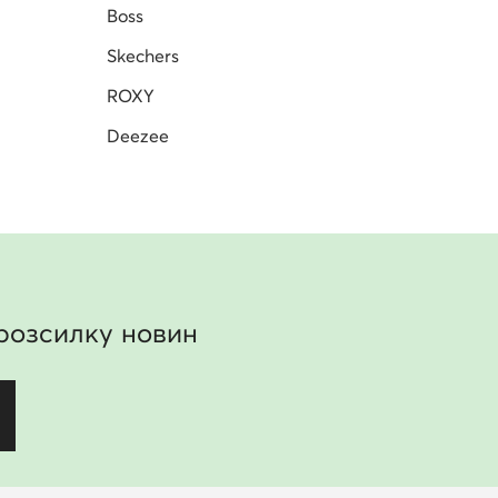
Boss
Skechers
ROXY
Deezee
розсилку новин