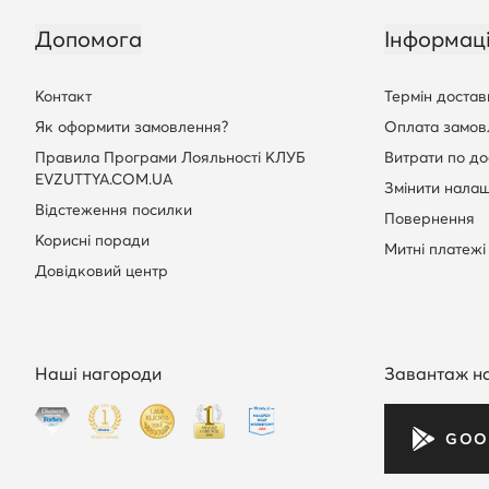
Допомога
Інформац
Контакт
Термін достав
Як оформити замовлення?
Оплата замов
Правила Програми Лояльності КЛУБ
Витрати по до
EVZUTTYA.COM.UA
Змінити нала
Відстеження посилки
Повернення
Корисні поради
Митні платежі
Довідковий центр
Наші нагороди
Завантаж н
GOO