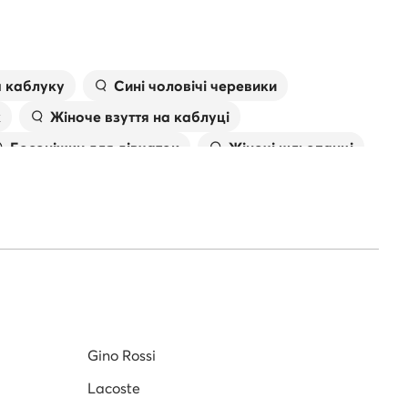
а каблуку
Сині чоловічі черевики
к
Жіноче взуття на каблуці
Босоніжки для дівчаток
Жіночі шльопанці
івки
Сумка валентино
Gino Rossi
Lacoste