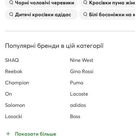
Чорні чоловічі черевики
Kросівки пума жіноч
Дитячі кросівки адідас
Білі босоніжки на к
Популярні бренди в цій категорії
SHAQ
Nine West
Reebok
Gino Rossi
Champion
Puma
On
Lacoste
Salomon
adidas
Lasocki
Boss
Показати більше