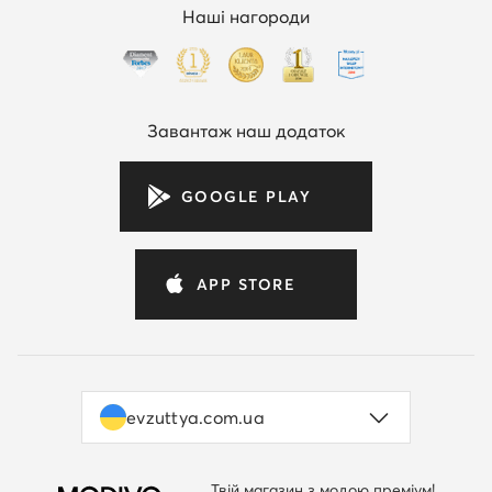
Наші нагороди
Завантаж наш додаток
GOOGLE PLAY
APP STORE
evzuttya.com.ua
Твій магазин з модою преміум!