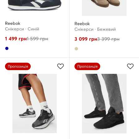
Reebok
Reebok
Снікерcи · Cиній
Снікерcи · Бежевий
1 499
грн
1 599
грн
3 099
грн
3 399
грн
Пропозиція
Пропозиція