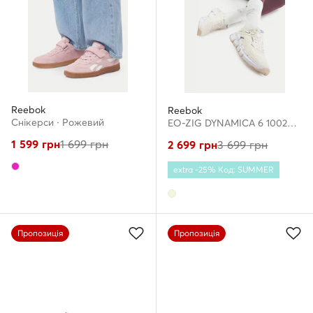
Reebok
Reebok
Снікерcи · Рожевий
EO-ZIG DYNAMICA 6 100244513 · Взуття для бігу
1 599
грн
1 699
грн
2 699
грн
3 699
грн
extra -25% Код: SUMMER
Пропозиція
Пропозиція