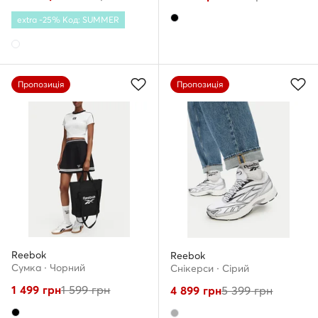
extra -25% Код: SUMMER
Пропозиція
Пропозиція
Reebok
Reebok
Сумка · Чорний
Снікерcи · Сірий
1 499
грн
1 599
грн
4 899
грн
5 399
грн