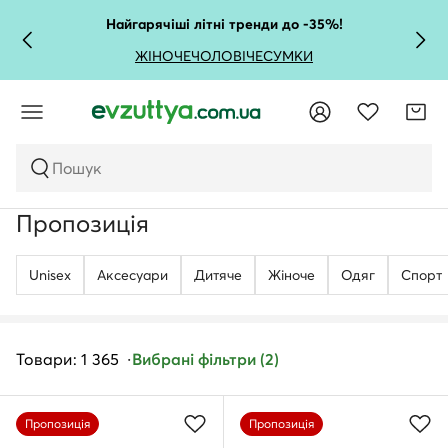
Найгарячіші літні тренди до -35%!
ЖІНОЧЕ
ЧОЛОВІЧЕ
СУМКИ
Пошук
Пропозиція
Unisex
Аксесуари
Дитяче
Жіноче
Одяг
Спорт
Товари: 1 365
Вибрані фільтри (2)
Пропозиція
Пропозиція