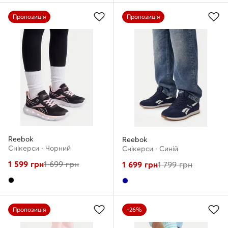
Пропозиція
Пропозиція
Reebok
Reebok
Снікерcи · Чорний
Снікерcи · Cиній
1 599
грн
1 699
грн
1 699
грн
1 799
грн
Пропозиція
-26%