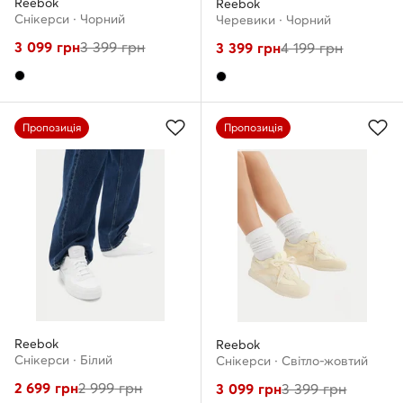
Reebok
Reebok
Снікерcи · Чорний
Черевики · Чорний
3 099
грн
3 399
грн
3 399
грн
4 199
грн
Пропозиція
Пропозиція
Reebok
Reebok
Снікерcи · Білий
Снікерcи · Світло-жовтий
2 699
грн
2 999
грн
3 099
грн
3 399
грн