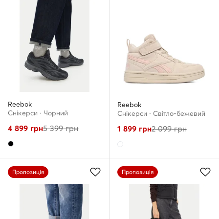
Reebok
Reebok
Снікерcи · Чорний
Снікерcи · Світло-бежевий
4 899
грн
5 399
грн
1 899
грн
2 099
грн
Пропозиція
Пропозиція