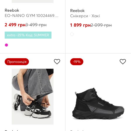
Reebok
Reebok
EO-NANO GYM 100244695 · Взуття для тренажерного залу
Снікерcи · Хакі
2 499
грн
3 499
грн
1 899
грн
2 099
грн
extra -25% Код: SUMMER
Пропозиція
-19%