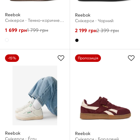
Reebok
Reebok
Снікерcи · Темно-коричневий
Снікерcи · Чорний
1 699
грн
1 799
грн
2 199
грн
2 399
грн
-15%
Пропозиція
Reebok
Reebok
Снікерcи · Écru
Снікерcи · Бордовий