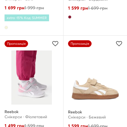
1 699
грн
1 999
грн
1 599
грн
1 699
грн
extra -15% Код: SUMMER
Пропозиція
Пропозиція
Reebok
Reebok
Снікерcи · Фіолетовий
Снікерcи · Бежевий
1 499
грн
1 599
грн
1 599
грн
1 699
грн