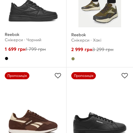
Reebok
Reebok
Снікерcи · Чорний
Снікерcи · Хакі
1 699
грн
1 799
грн
2 999
грн
3 299
грн
Пропозиція
Пропозиція