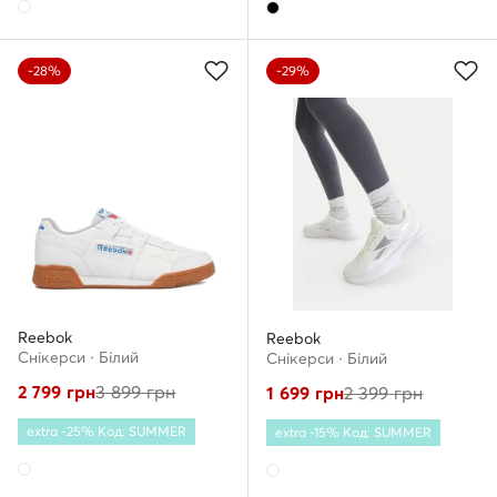
-28%
-29%
Reebok
Reebok
Снікерcи · Білий
Снікерcи · Білий
2 799
грн
3 899
грн
1 699
грн
2 399
грн
extra -25% Код: SUMMER
extra -15% Код: SUMMER