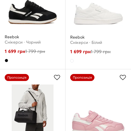
Reebok
Reebok
Снікерcи · Чорний
Снікерcи · Білий
1 699
грн
1 799
грн
1 699
грн
1 799
грн
Пропозиція
Пропозиція