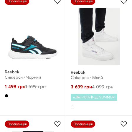
Пропозиція
Пропозиція
Reebok
Reebok
Снікерcи · Чорний
Снікерcи · Білий
1 499
грн
1 599
грн
3 699
грн
4 099
грн
extra -15% Код: SUMMER
Пропозиція
Пропозиція