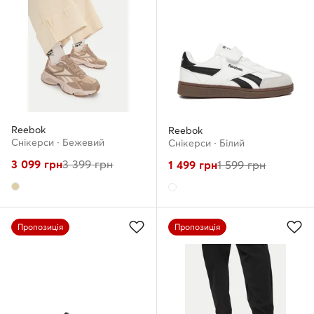
Reebok
Reebok
Снікерcи · Бежевий
Снікерcи · Білий
3 099
грн
3 399
грн
1 499
грн
1 599
грн
Пропозиція
Пропозиція