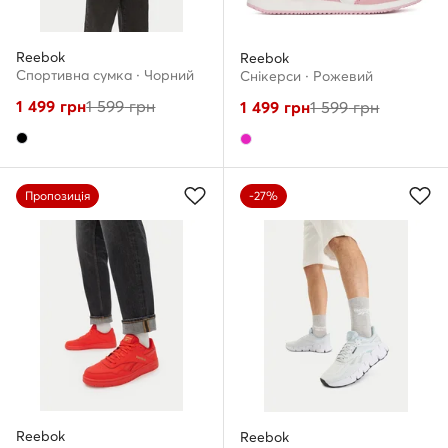
Reebok
Reebok
Спортивна сумка · Чорний
Снікерcи · Рожевий
1 499
грн
1 599
грн
1 499
грн
1 599
грн
Пропозиція
-27%
Reebok
Reebok