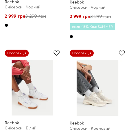
Reebok
Reebok
Снікерcи · Чорний
Снікерcи · Чорний
2 999
грн
3 299
грн
2 999
грн
3 299
грн
extra -15% Код: SUMMER
Пропозиція
Пропозиція
Reebok
Reebok
Снікерcи · Білий
Снікерcи · Кремовий