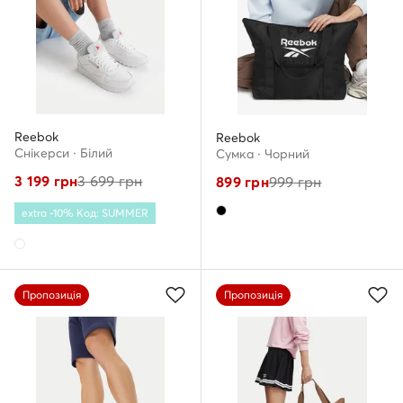
Reebok
Reebok
Снікерcи · Білий
Сумка · Чорний
3 199
грн
3 699
грн
899
грн
999
грн
extra -10% Код: SUMMER
Пропозиція
Пропозиція