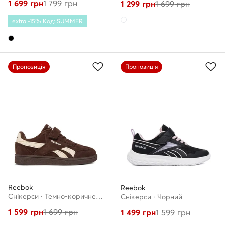
1 699
грн
1 799
грн
1 299
грн
1 699
грн
extra -15% Код: SUMMER
Пропозиція
Пропозиція
Reebok
Reebok
Снікерcи · Темно-коричневий
Снікерcи · Чорний
1 599
грн
1 699
грн
1 499
грн
1 599
грн