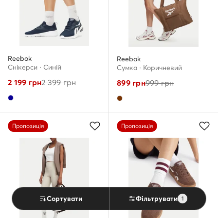
Reebok
Reebok
Снікерcи · Cиній
Сумка · Коричневий
2 199
грн
2 399
грн
899
грн
999
грн
Пропозиція
Пропозиція
Сортувати
Фільтрувати
1