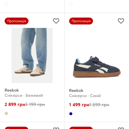
Пропозиція
Пропозиція
Reebok
Reebok
Снікерcи · Бежевий
Снікерcи · Cиній
2 899
грн
3 199
грн
1 499
грн
1 599
грн