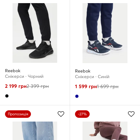
Reebok
Reebok
Снікерcи · Чорний
Снікерcи · Cиній
2 199
грн
2 399
грн
1 599
грн
1 699
грн
Пропозиція
-27%