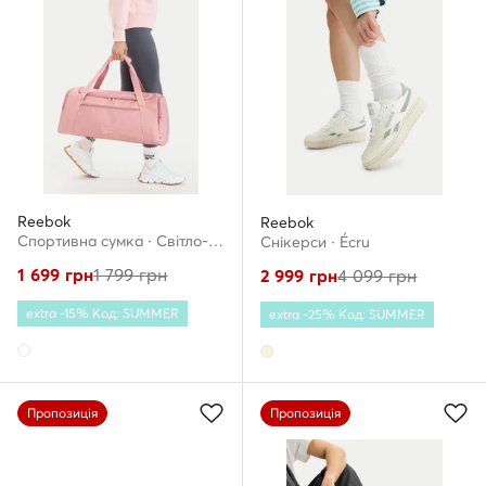
Reebok
Reebok
Спортивна сумка · Світло-рожевий
Снікерcи · Écru
1 699
грн
1 799
грн
2 999
грн
4 099
грн
extra -15% Код: SUMMER
extra -25% Код: SUMMER
Пропозиція
Пропозиція