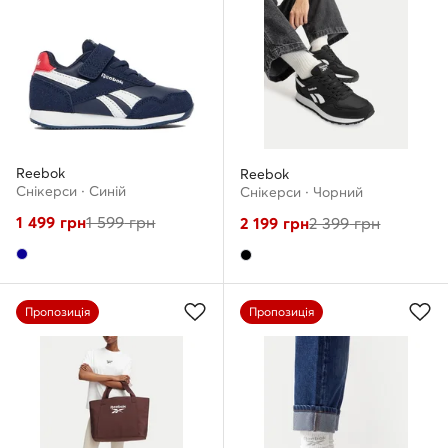
Reebok
Reebok
Снікерcи · Cиній
Снікерcи · Чорний
1 499
грн
1 599
грн
2 199
грн
2 399
грн
Пропозиція
Пропозиція