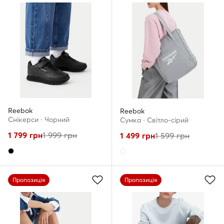
Reebok
Reebok
Снікерcи · Чорний
Сумка · Світло-сірий
1 799
грн
1 999
грн
1 499
грн
1 599
грн
Пропозиція
Пропозиція