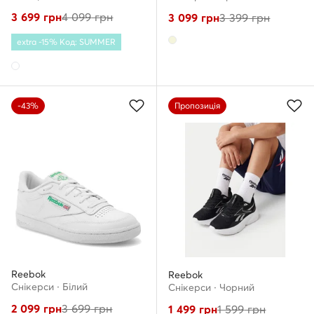
3 699
грн
4 099
грн
3 099
грн
3 399
грн
extra -15% Код: SUMMER
-43%
Пропозиція
Reebok
Reebok
Снікерcи · Білий
Снікерcи · Чорний
2 099
грн
3 699
грн
1 499
грн
1 599
грн