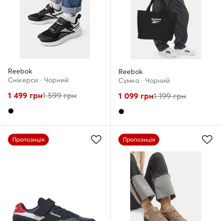
Reebok
Reebok
Снікерcи · Чорний
Сумка · Чорний
1 499
грн
1 599
грн
1 099
грн
1 199
грн
Пропозиція
Пропозиція