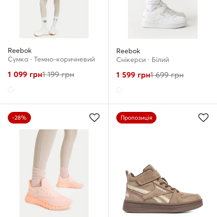
Reebok
Reebok
Сумка · Темно-коричневий
Снікерcи · Білий
1 099
грн
1 199
грн
1 599
грн
1 699
грн
-28%
Пропозиція