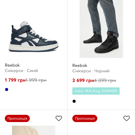
Reebok
Reebok
Снікерcи · Cиній
Снікерcи · Чорний
1 799
грн
1 999
грн
3 699
грн
4 099
грн
extra -15% Код: SUMMER
Пропозиція
Пропозиція