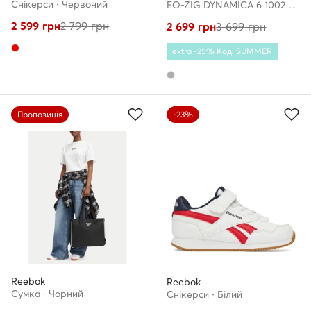
Снікерcи · Червоний
EO-ZIG DYNAMICA 6 100244516 · Взуття для бігу
2 599
грн
2 799
грн
2 699
грн
3 699
грн
extra -25% Код: SUMMER
Пропозиція
-23%
Reebok
Reebok
Сумка · Чорний
Снікерcи · Білий