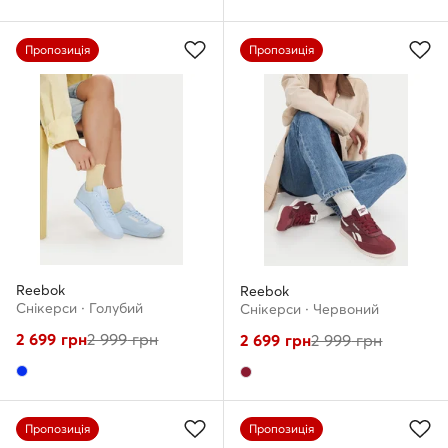
Пропозиція
Пропозиція
Reebok
Reebok
Снікерcи · Голубий
Снікерcи · Червоний
2 699
грн
2 999
грн
2 699
грн
2 999
грн
Пропозиція
Пропозиція