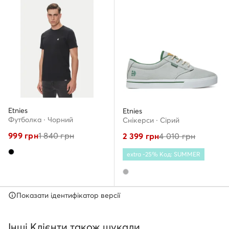
Etnies
Etnies
Футболка · Чорний
Снікерcи · Сірий
999
грн
1 840
грн
2 399
грн
4 010
грн
extra -25% Код: SUMMER
Показати ідентифікатор версії
Інші Клієнти також шукали