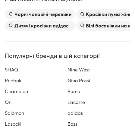
Чорні чоловічі черевики
Kросівки пума жіноч
Дитячі кросівки адідас
Білі босоніжки на к
Популярні бренди в цій категорії
SHAQ
Nine West
Reebok
Gino Rossi
Champion
Puma
On
Lacoste
Salomon
adidas
Lasocki
Boss