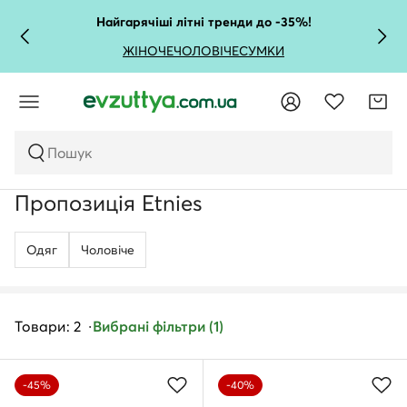
Найгарячіші літні тренди до -35%!
ЖІНОЧЕ
ЧОЛОВІЧЕ
СУМКИ
Пошук
Пропозиція Etnies
Одяг
Чоловічe
Товари: 2
Вибрані фільтри (1)
-45%
-40%