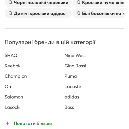
Чорні чоловічі черевики
Kросівки пума жіноч
Дитячі кросівки адідас
Білі босоніжки на к
Популярні бренди в цій категорії
SHAQ
Nine West
Reebok
Gino Rossi
Champion
Puma
On
Lacoste
Salomon
adidas
Lasocki
Boss
Показати більше