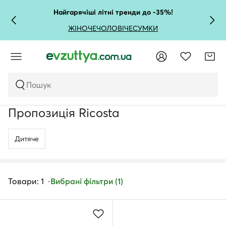
Найгарячіші літні тренди до -35%!
ЖІНОЧЕ
ЧОЛОВІЧЕ
СУМКИ
Пошук
Пропозиція Ricosta
Дитяче
Товари: 1
Вибрані фільтри (1)