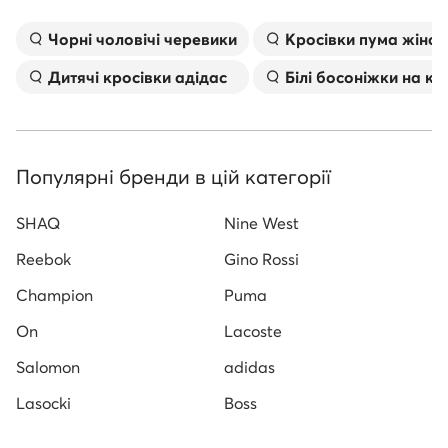
Чорні чоловічі черевики
Kросівки пума жіноч
Дитячі кросівки адідас
Білі босоніжки на к
Популярні бренди в цій категорії
SHAQ
Nine West
Reebok
Gino Rossi
Champion
Puma
On
Lacoste
Salomon
adidas
Lasocki
Boss