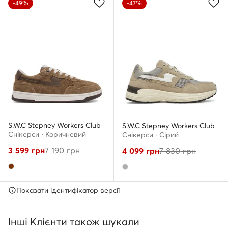
-49%
-47%
S.W.C Stepney Workers Club
S.W.C Stepney Workers Club
Снікерcи · Коричневий
Снікерcи · Сірий
3 599
грн
7 190
грн
4 099
грн
7 830
грн
Показати ідентифікатор версії
Інші Клієнти також шукали