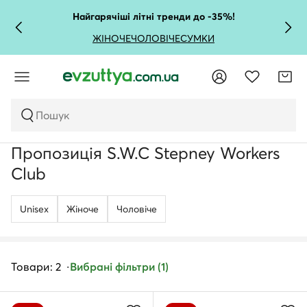
Найгарячіші літні тренди до -35%!
ЖІНОЧЕ
ЧОЛОВІЧЕ
СУМКИ
Пошук
Пропозиція S.W.C Stepney Workers
Club
Unisex
Жіноче
Чоловічe
Товари: 2
Вибрані фільтри (1)