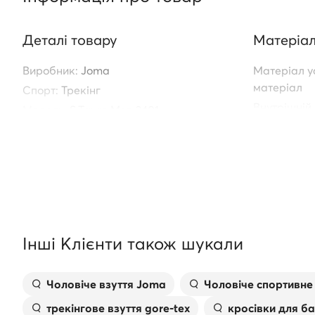
Деталі товару
Матеріал
Виробник:
Joma
Матеріал ус
матеріал
Спорт:
Трекінг
Внутрішній
Модель:
S.Tauro Men 2401
матеріал
STAURS2401V
Зовнішній 
Артикул:
0000303719036
Матеріал п
пластик
Технологія:
Функція:
З
Інші Клієнти також шукали
Чоловіче взуття Joma
Чоловіче спортивне
трекінгове взуття gore-tex
кросівки для б