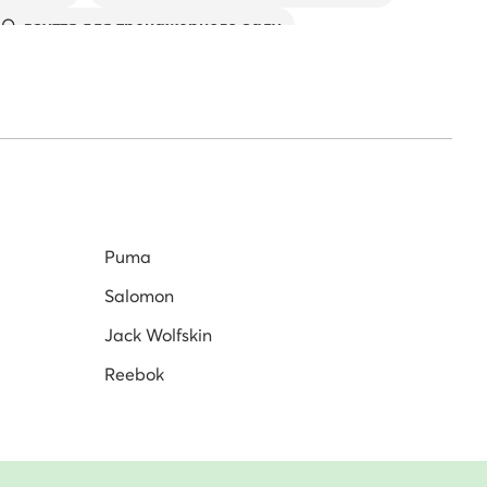
FO@JOMA-
взуття для тренажерного залу
ття чоловіче
Спортивне взуття adidas
б'юторів.
Puma
Salomon
Jack Wolfskin
Reebok