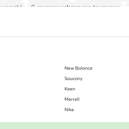
Контакт дистриб'ютора:
IN
и чоловічі
кроссовки salomon gore-tex женские
SPORT.COM
я
кроссовки для бега мужские
трекінгове взу
ставляються безпосередньо від виробників або перевірених дистри
New Balance
Saucony
Keen
Merrell
Nike