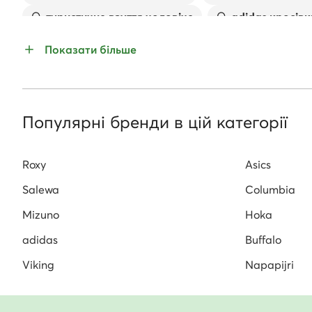
туристичне взуття чоловіче
adidas кросівк
спортивне взуття
Жіноче трекінгове взутт
Показати більше
Спортивне взуття Nike
Гарантія оригінальності товару
Популярні бренди в цій категорії
Всі товари з асортименту evzuttya.com.ua оригінальні і по
Roxy
Asics
Salewa
Columbia
Mizuno
Hoka
adidas
Buffalo
Viking
Napapijri