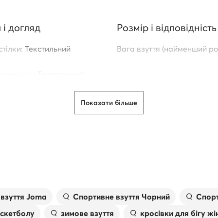
 і догляд
Розмір і відповідність
тілки:
Текстильний
Вага взуття (найменший ро
 матеріал:
Текстильний
Інформація про похо
продукту
матеріал:
Екологічна шкіра
Показати більше
ідошви:
Синтетичний
Виробник:
JOMA SPORT
Адреса:
CALLE RAMON Y C
Durability
PORTILLO DE TOLEDO 4551
ахист від пошкоджень
Контакт:
INFO@JOMA-SPO
Назва дистриб'ютора:
JOM
S.A.
Адреса дистриб'ютора:
CA
 взуття Joma
Спортивне взуття Чорний
Спорт
RAMON Y CAJAL 134, PORT
аскетболу
зимове взуття
кросівки для бігу жі
TOLEDO 45512