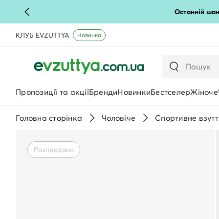
Останній шан
КЛУБ EVZUTTYA
Новинка
Пропозиції та акції
Бренди
Новинки
Бестселер
Жіноче
Головна сторінка
Чоловічe
Спортивне взутт
Розпродано