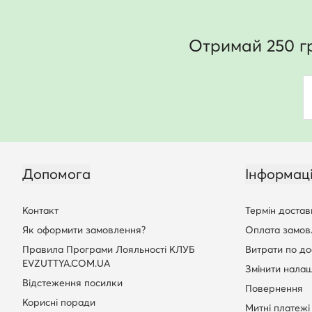
Отримай 250 г
Допомога
Інформац
Контакт
Термін достав
Як оформити замовлення?
Оплата замов
Правила Програми Лояльності КЛУБ
Витрати по до
EVZUTTYA.COM.UA
Змінити нала
Відстеження посилки
Повернення
Корисні поради
Митні платежі