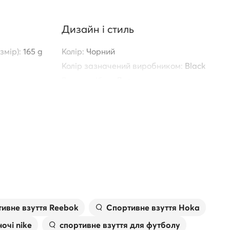
Дизайн і стиль
змір):
165 g
Колір:
Чорний
Колір зазначений виробником:
Black
дження
Вид застібки:
Липучка
Вид носка:
Відкритий
Призначення:
Повсякденне
AJAL 134,
2
RT.COM
A SPORT
LLE
ивне взуття Reebok
Спортивне взуття Hoka
ILLO DE
ночі nike
спортивне взуття для футболу