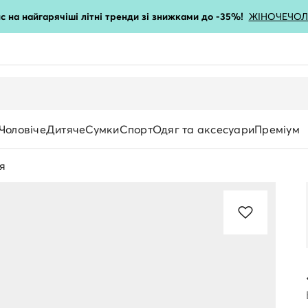
с на найгарячіші літні тренди зі знижками до -35%!
ЖІНОЧЕ
ЧОЛ
Чоловіче
Дитяче
Сумки
Спорт
Одяг та аксесуари
Преміум
я