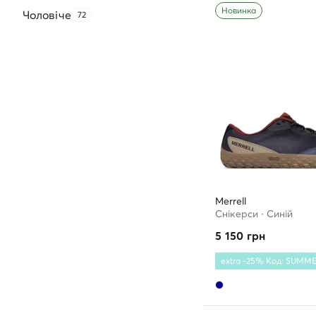
Новинка
Чоловічe
72
Merrell
Снікерcи · Cиній
5 150
грн
extra -25% Код: SUMM