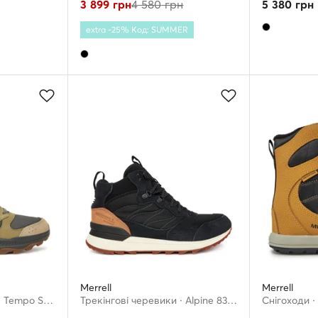
3 899
грн
4 580
грн
5 380
грн
extra -25% Код: SUMMER
Merrell
Merrell
Трекінгові черевики · Tempo Sol Mid J038941 · Зелений
Трекінгові черевики · Alpine 83 Snkr Recraft Mid Waterproof J006719 · Чорний
Снігоходи 