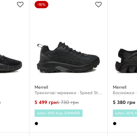
-18%
Merrell
Merrell
Трекінгові черевики · Speed Strike 2 Gtx GORE-TEX J037825 · Чорний
н
5 499
грн
6 730
грн
5 380
грн
extra -10% Код: SUMMER
extra -35%