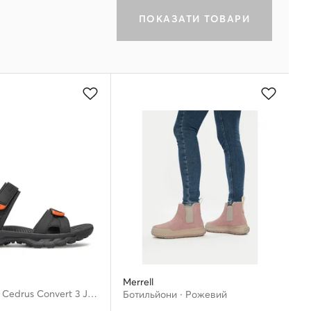
ПОКАЗАТИ ТОВАРИ
Merrell
Босоніжки · Cedrus Convert 3 J036173 · Чорний
Ботильйони · Рожевий