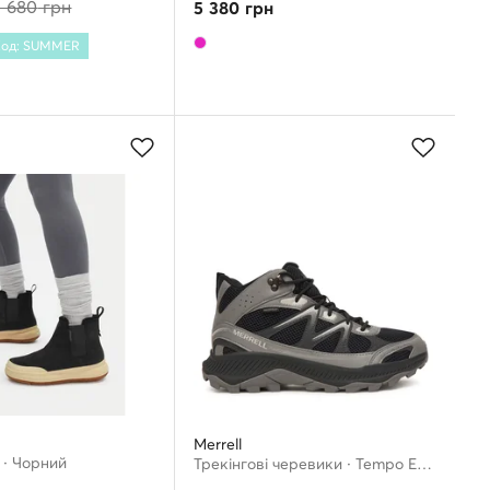
3 680
грн
5 380
грн
 Код: SUMMER
Merrell
 · Чорний
Трекінгові черевики · Tempo Exp Mid Waterproof J038275 · Сірий