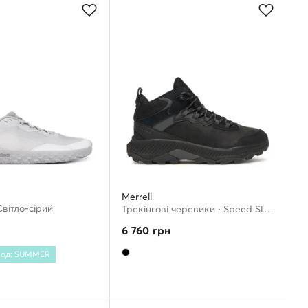
Merrell
Світло-сірий
Трекінгові черевики · Speed Strike 2 Leather Mid Waterproof J038071 · Чорний
6 760
грн
 Код: SUMMER