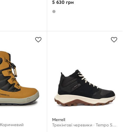
5 630
грн
Merrell
· Коричневий
Трекінгові черевики · Tempo Sol Mid J038731 · Чорний