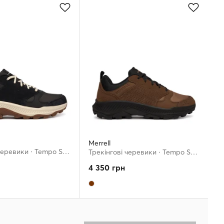
Merrell
Трекінгові черевики · Tempo Sol J038725 · Чорний
Трекінгові черевики · Tempo Sol J524801 · Коричневий
4 350
грн