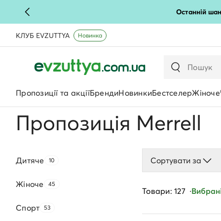
Останній шан
КЛУБ EVZUTTYA
Новинка
Пропозиції та акції
Бренди
Новинки
Бестселер
Жіноче
Пропозиція Merrell
Дитяче
Сортувати за
10
Жіноче
45
Товари: 127
Вибрані
Спорт
53