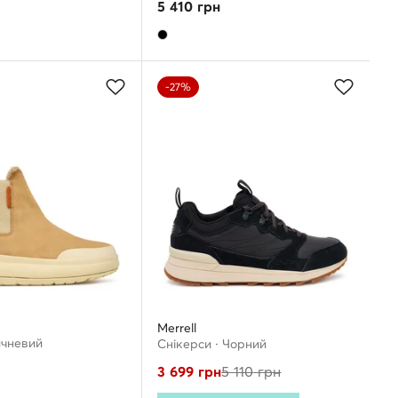
5 410
грн
-27%
Merrell
ичневий
Снікерcи · Чорний
3 699
грн
5 110
грн