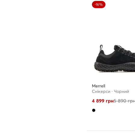
-16%
Merrell
Снікерcи · Чорний
4 899
грн
5 890
гр