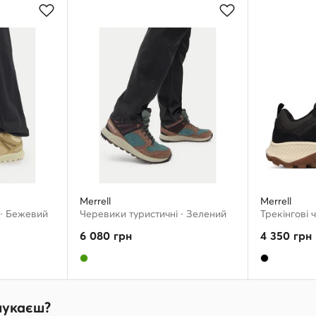
Merrell
Merrell
 · Бежевий
Черевики туристичні · Зелений
6 080
грн
4 350
грн
шукаєш?