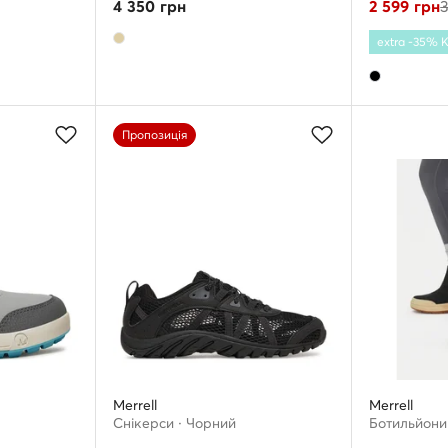
4 350
грн
2 599
грн
extra -35%
Пропозиція
Merrell
Merrell
Снікерcи · Чорний
Ботильйони