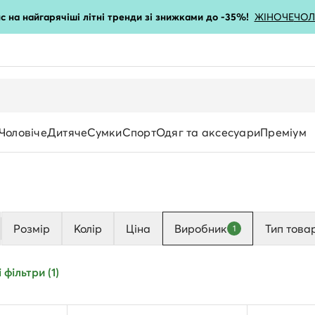
с на найгарячіші літні тренди зі знижками до -35%!
ЖІНОЧЕ
ЧОЛ
Чоловіче
Дитяче
Сумки
Спорт
Одяг та аксесуари
Преміум
Розмір
Колір
Ціна
Виробник
Тип това
1
 фільтри (1)