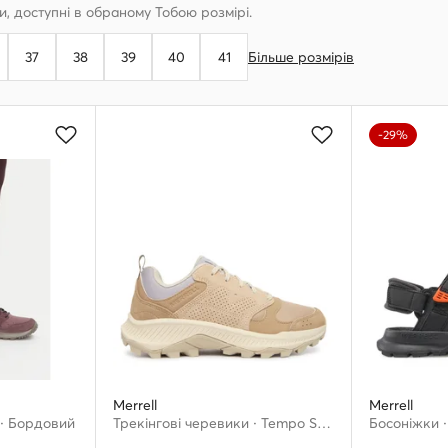
, доступні в обраному Тобою розмірі.
37
38
39
40
41
Більше розмірів
-29%
Merrell
Merrell
 · Бордовий
Трекінгові черевики · Tempo Sol J038948 · Бежевий