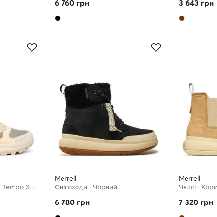
6 760
грн
3 643
грн
Merrell
Merrell
Трекінгові черевики · Tempo Sol Mid J038942 · Écru
Снігоходи · Чорний
Челсі · Кор
6 780
грн
7 320
грн