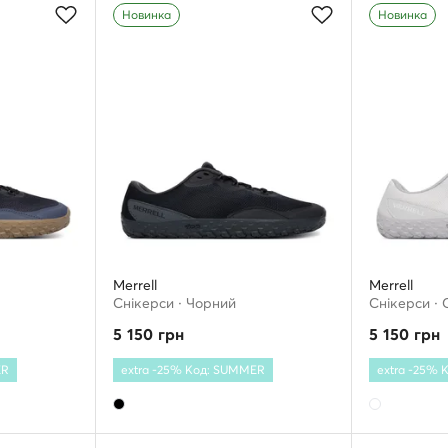
Новинка
Новинка
Merrell
Merrell
Снікерcи · Чорний
Снікерcи · 
5 150
грн
5 150
грн
ER
extra -25% Код: SUMMER
extra -25%