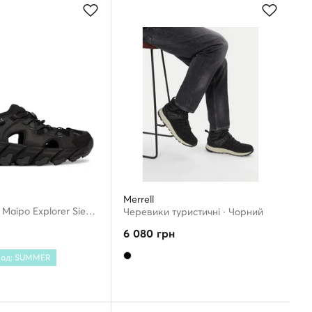
Merrell
Босоніжки · Maipo Explorer Sieve J038025 · Чорний
Черевики туристичні · Чорний
6 080
грн
 Код: SUMMER