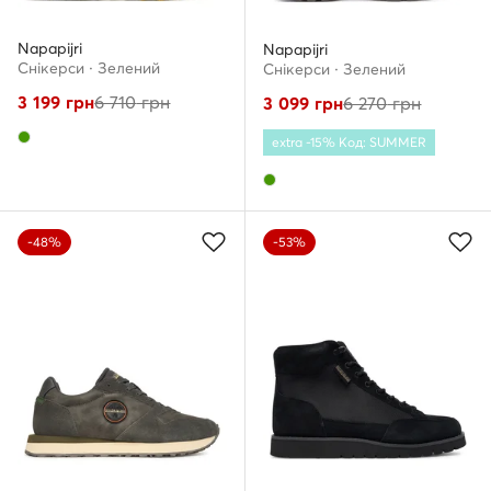
Napapijri
Napapijri
Снікерcи · Зелений
Снікерcи · Зелений
3 199
грн
6 710
грн
3 099
грн
6 270
грн
extra -15% Код: SUMMER
-48%
-53%