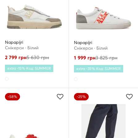
Napapijri
Napapijri
Снікерcи · Білий
Снікерcи · Білий
2 799
грн
5 630
грн
1 999
грн
3 825
грн
extra -15% Код: SUMMER
extra -35% Код: SUMMER
-58%
-25%