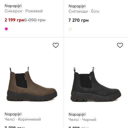
Napapijri
Napapijri
Снікерcи · Рожевий
Снігоходи · Écru
2 199
грн
5 090
грн
7 270
грн
Napapijri
Napapijri
Челсі · Коричневий
Челсі · Чорний