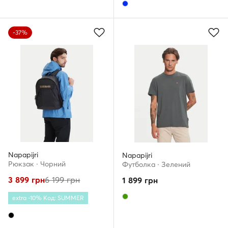
-37%
Napapijri
Napapijri
Рюкзак · Чорний
Футболка · Зелений
3 899
грн
6 199
грн
1 899
грн
extra -10% Код: SUMMER