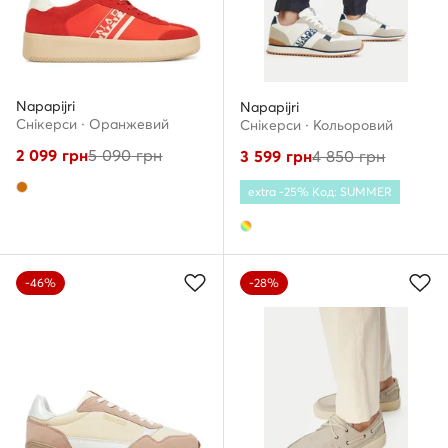
Napapijri
Napapijri
Снікерcи · Оранжевий
Снікерcи · Кольоровий
2 099
грн
5 090
грн
3 599
грн
4 850
грн
extra -25% Код: SUMMER
-46%
-28%