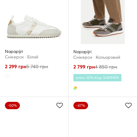
Napapijri
Napapijri
Снікерcи · Білий
Снікерcи · Кольоровий
2 299
грн
5 740
грн
2 799
грн
4 850
грн
extra -10% Код: SUMMER
-50%
-47%