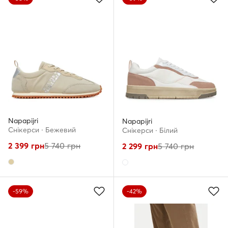
Napapijri
Napapijri
Снікерcи · Бежевий
Снікерcи · Білий
2 399
грн
5 740
грн
2 299
грн
5 740
грн
-59%
-42%