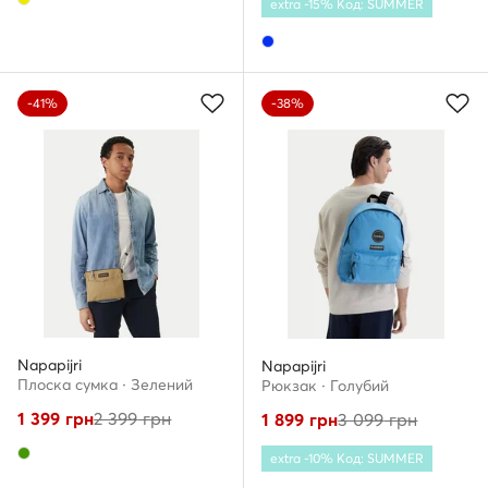
extra -15% Код: SUMMER
-41%
-38%
Napapijri
Napapijri
Плоска сумка · Зелений
Рюкзак · Голубий
1 399
грн
2 399
грн
1 899
грн
3 099
грн
extra -10% Код: SUMMER