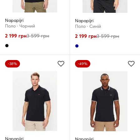
Napapijri
Napapijri
Поло · Чорний
Поло · Cиній
2 199
грн
3 599
грн
2 199
грн
3 599
грн
-38%
-49%
Napapijri
Napapijri