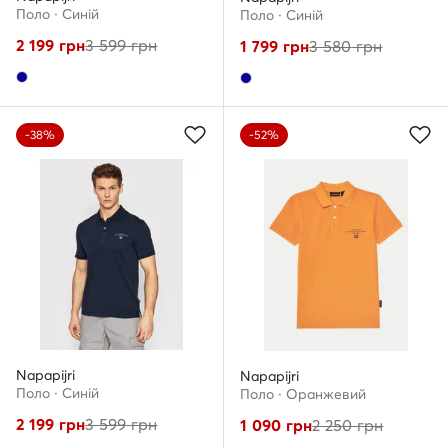
Поло · Cиній
Поло · Cиній
2 199
грн
3 599
грн
1 799
грн
3 580
грн
-38%
-52%
Napapijri
Napapijri
Поло · Cиній
Поло · Оранжевий
2 199
грн
3 599
грн
1 090
грн
2 250
грн