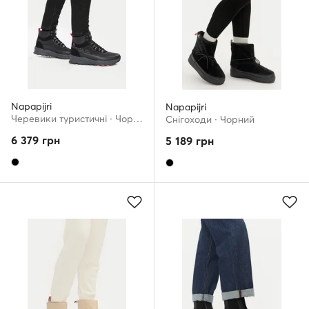
Napapijri
Napapijri
Черевики туристичні · Чорний
Снігоходи · Чорний
6 379
грн
5 189
грн