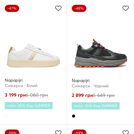
-47%
-48%
Napapijri
Napapijri
Снікерcи · Білий
Снікерcи · Чорний
3 199
грн
6 060
грн
2 899
грн
5 649
грн
extra -25% Код: SUMMER
extra -25% Код: SUMMER
-58%
-59%