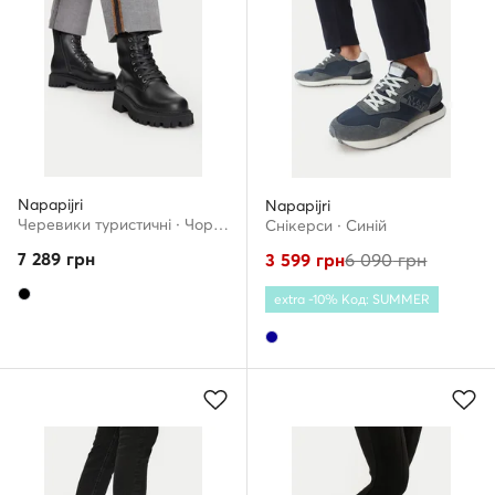
Napapijri
Napapijri
Черевики туристичні · Чорний
Снікерcи · Cиній
7 289
грн
3 599
грн
6 090
грн
extra -10% Код: SUMMER