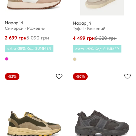
Napapijri
Napapijri
Снікерcи · Рожевий
Туфлі · Бежевий
2 699
грн
5 090
грн
4 499
грн
6 320
грн
extra -25% Код: SUMMER
extra -25% Код: SUMMER
-52%
-50%