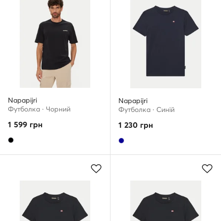
Napapijri
Napapijri
Футболка · Чорний
Футболка · Cиній
1 599
грн
1 230
грн