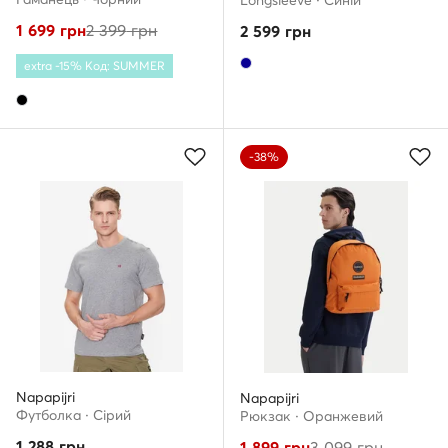
Longsleeve · Cиній
1 699
грн
2 399
грн
2 599
грн
extra -15% Код: SUMMER
-38%
Napapijri
Napapijri
Футболка · Сірий
Рюкзак · Оранжевий
1 288
грн
1 899
грн
3 099
грн