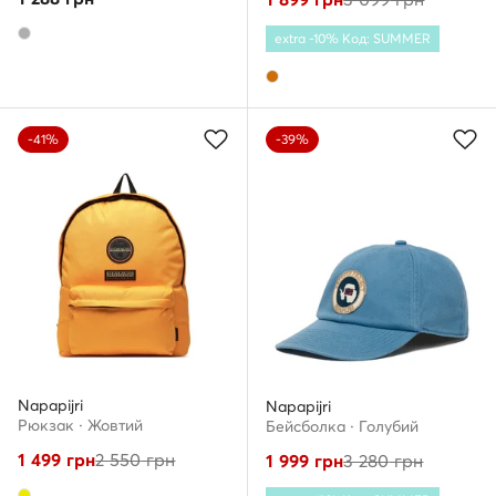
extra -10% Код: SUMMER
-41%
-39%
Napapijri
Napapijri
Рюкзак · Жовтий
Бейсболка · Голубий
1 499
грн
2 550
грн
1 999
грн
3 280
грн