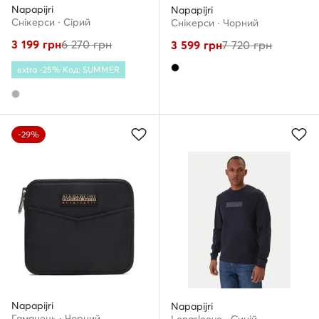
Napapijri
Napapijri
Снікерcи · Сірий
Снікерcи · Чорний
3 199
грн
6 270
грн
3 599
грн
7 720
грн
extra -25% Код: SUMMER
-29%
Napapijri
Napapijri
Гаманець · Чорний