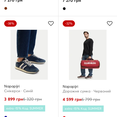
7 270
грн
7 270
грн
-38%
-32%
Napapijri
Napapijri
Снікерcи · Cиній
Дорожня сумка · Червоний
3 899
грн
6 320
грн
4 599
грн
6 799
грн
extra -15% Код: SUMMER
extra -15% Код: SUMMER