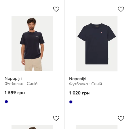
Napapijri
Napapijri
Футболка · Cиній
Футболка · Cиній
1 599
грн
1 020
грн