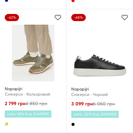
-42%
-48%
Napapijri
Napapijri
Снікерcи · Кольоровий
Снікерcи · Чорний
2 799
грн
4 850
грн
3 099
грн
6 060
грн
extra -10% Код: SUMMER
extra -25% Код: SUMMER