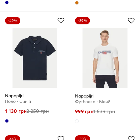
-49%
-39%
Napapijri
Napapijri
Поло · Cиній
Футболка · Білий
1 130
грн
2 250
грн
999
грн
1 639
грн
-44%
-59%