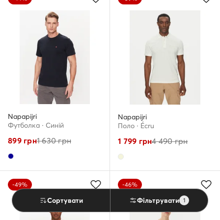
Napapijri
Napapijri
Футболка · Cиній
Поло · Écru
899
грн
1 630
грн
1 799
грн
4 490
грн
-49%
-46%
Сортувати
Фільтрувати
1