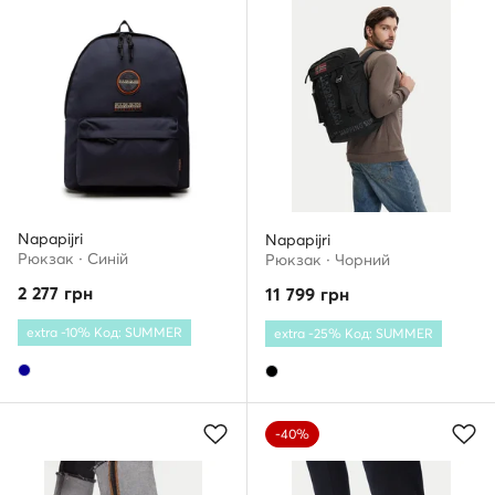
Napapijri
Napapijri
Рюкзак · Cиній
Рюкзак · Чорний
2 277
грн
11 799
грн
extra -10% Код: SUMMER
extra -25% Код: SUMMER
-40%