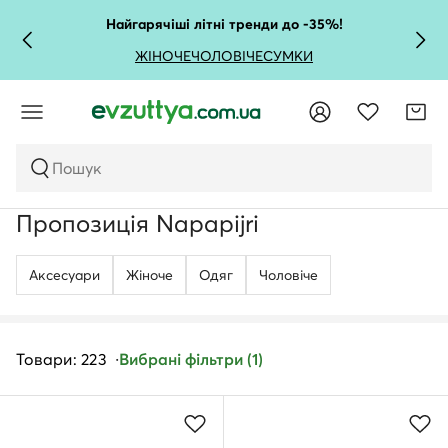
Найгарячіші літні тренди до -35%!
ЖІНОЧЕ
ЧОЛОВІЧЕ
СУМКИ
Пошук
Пропозиція Napapijri
Аксесуари
Жіноче
Одяг
Чоловічe
Товари: 223
Вибрані фільтри (1)