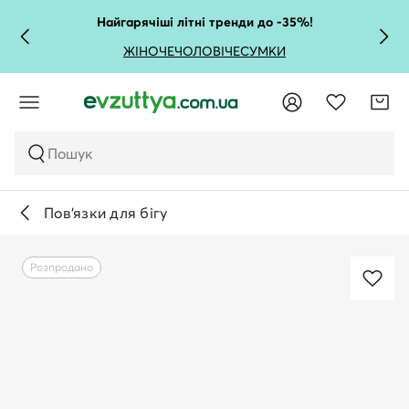
Найгарячіші літні тренди до -35%!
ЖІНОЧЕ
ЧОЛОВІЧЕ
СУМКИ
Пошук
Пов'язки для бігу
Розпродано