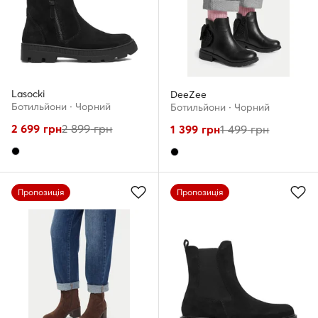
Lasocki
DeeZee
Ботильйони · Чорний
Ботильйони · Чорний
2 699
грн
2 899
грн
1 399
грн
1 499
грн
Пропозиція
Пропозиція