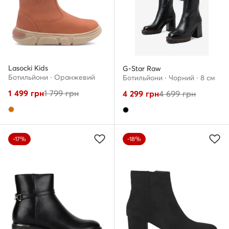
Lasocki Kids
G-Star Raw
Ботильйони · Оранжевий
Ботильйони · Чорний · 8 см
1 499
грн
1 799
грн
4 299
грн
4 699
грн
-17%
-18%