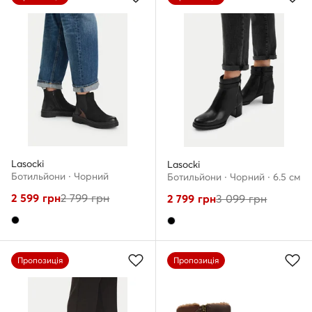
Lasocki
Lasocki
Ботильйони · Чорний
Ботильйони · Чорний · 6.5 см
2 599
грн
2 799
грн
2 799
грн
3 099
грн
Пропозиція
Пропозиція