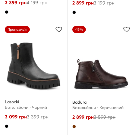
3 399
грн
4 199
грн
2 899
грн
3 199
грн
Пропозиція
-19%
Lasocki
Badura
Ботильйони · Чорний
Ботильйони · Коричневий
3 099
грн
3 399
грн
2 899
грн
3 599
грн