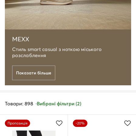
MEXX
Стиль smart casual з ноткою міського
розслаблення
Показати більше
Товари: 898
Вибрані фільтри (2)
Пропозиція
-20%