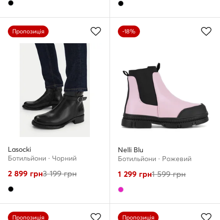
Пропозиція
-18%
Lasocki
Nelli Blu
Ботильйони · Чорний
Ботильйони · Рожевий
2 899
грн
3 199
грн
1 299
грн
1 599
грн
Пропозиція
Пропозиція