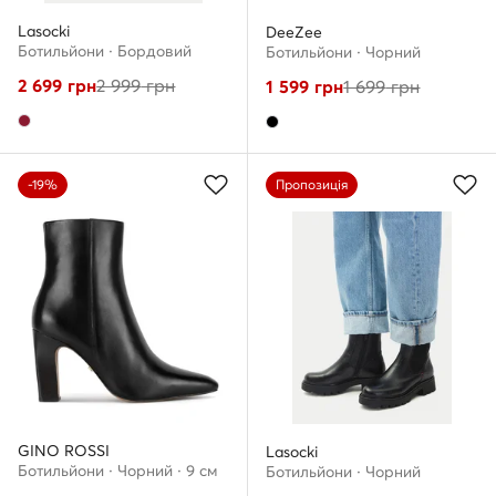
Lasocki
DeeZee
Ботильйони · Бордовий
Ботильйони · Чорний
2 699
грн
2 999
грн
1 599
грн
1 699
грн
-19%
Пропозиція
GINO ROSSI
Lasocki
Ботильйони · Чорний · 9 см
Ботильйони · Чорний