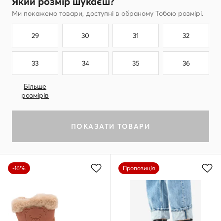
Який розмір шукаєш?
Ми покажемо товари, доступні в обраному Тобою розмірі.
29
30
31
32
33
34
35
36
Більше
розмірів
ПОКАЗАТИ ТОВАРИ
-16%
Пропозиція