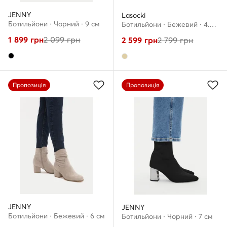
JENNY
Lasocki
Ботильйони · Чорний · 9 см
Ботильйони · Бежевий · 4.5 см
1 899
грн
2 099
грн
2 599
грн
2 799
грн
Пропозиція
Пропозиція
JENNY
JENNY
Ботильйони · Бежевий · 6 см
Ботильйони · Чорний · 7 см