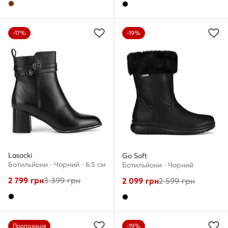
-17%
-19%
Lasocki
Go Soft
Ботильйони · Чорний · 6.5 см
Ботильйони · Чорний
2 799
грн
3 399
грн
2 099
грн
2 599
грн
Пропозиція
-19%