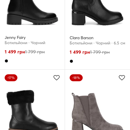
Jenny Fairy
Clara Barson
Ботильйони · Чорний
Ботильйони · Чорний · 6.5 см
1 499
грн
1 799
грн
1 499
грн
1 799
грн
-17%
-18%