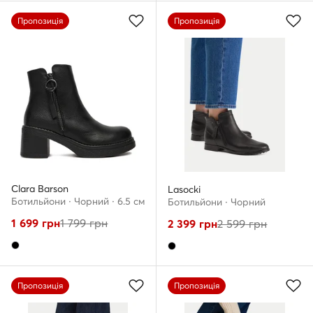
Пропозиція
Пропозиція
Clara Barson
Lasocki
Ботильйони · Чорний · 6.5 см
Ботильйони · Чорний
1 699
грн
1 799
грн
2 399
грн
2 599
грн
Пропозиція
Пропозиція