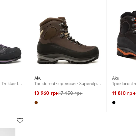
Aku
Aku
Трекінгові черевики · Trekker Lite III Gtx GORE-TEX Ws 978 · Сірий
Трекінгові черевики · Superalp Nbk Ltr 592.1 · Коричневий
н
13 960
грн
17 450
грн
11 810
грн