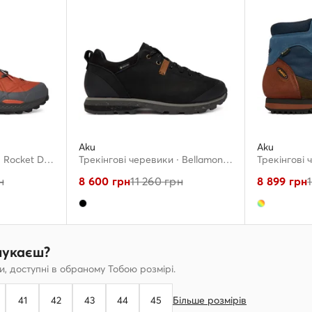
Aku
Aku
Трекінгові черевики · Rocket Dfs Gtx 726 · Оранжевий
Трекінгові черевики · Bellamont Gtx 528.4 · Чорний
н
8 600
грн
11 260
грн
8 899
грн
шукаєш?
, доступні в обраному Тобою розмірі.
41
42
43
44
45
Більше розмірів