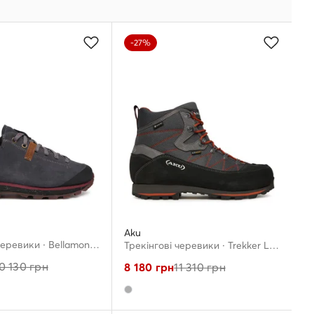
-27%
Aku
Трекінгові черевики · Bellamont IV Suede Gtx 520.4 · Сірий
Трекінгові черевики · Trekker Lite III Gtx GORE-TEX 977628 · Сірий
0 130
грн
8 180
грн
11 310
грн