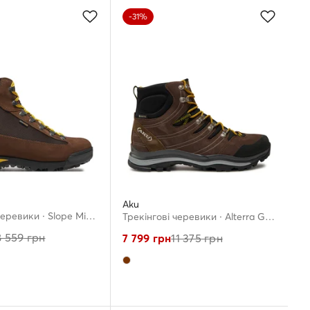
-31%
Aku
Трекінгові черевики · Slope Micro Gtx GORE-TEX 885.10 · Коричневий
Трекінгові черевики · Alterra Gtx GORE-TEX 402 · Коричневий
8 559
грн
7 799
грн
11 375
грн