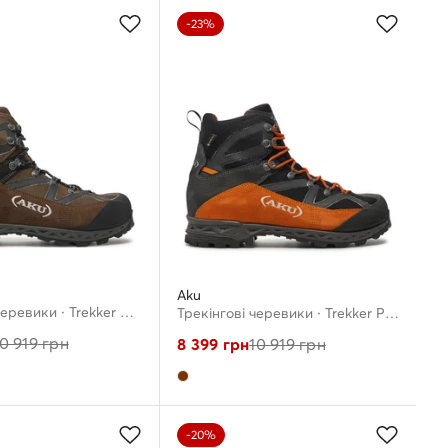
-23%
Aku
Трекінгові черевики · Trekker Pro II Gt GORE-TEX 852 · Коричневий
Трекінгові черевики · Trekker Pro II GTX 852 · Коричневий
0 919
грн
8 399
грн
10 919
грн
-20%