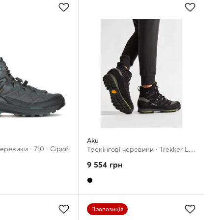
Aku
черевики · 710 · Сірий
Трекінгові черевики · Trekker Lite III Gtx GORE-TEX 977 · Чорний
9 554
грн
Пропозиція