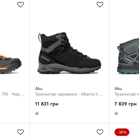
Aku
Aku
Трекінгові черевики · 710 · Чорний
Трекінгові черевики · Alterra Ii Gtx GORE-TEX 430 · Сірий
Трекінгові 
11 831
грн
7 839
грн
-38%