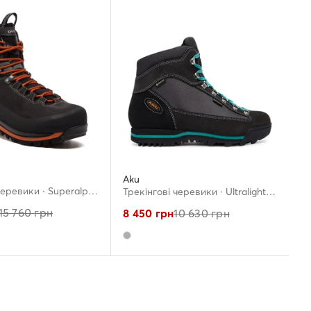
Aku
Трекінгові черевики · Superalp Gtx GORE-TEX 593 · Чорний
Трекінгові черевики · Ultralight Micro GTW GORE-TEX 365.1 · Сірий
15 760
грн
8 450
грн
10 630
грн