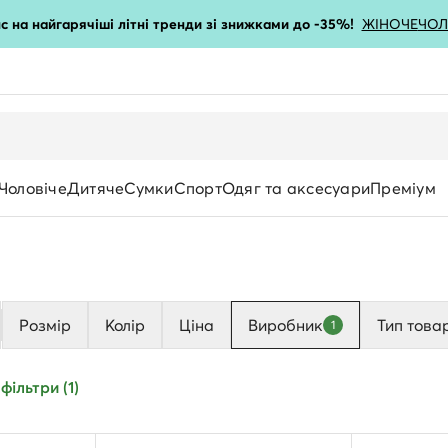
с на найгарячіші літні тренди зі знижками до -35%!
ЖІНОЧЕ
ЧОЛ
Чоловіче
Дитяче
Сумки
Спорт
Одяг та аксесуари
Преміум
Розмір
Колір
Ціна
Виробник
Тип това
1
фільтри (1)