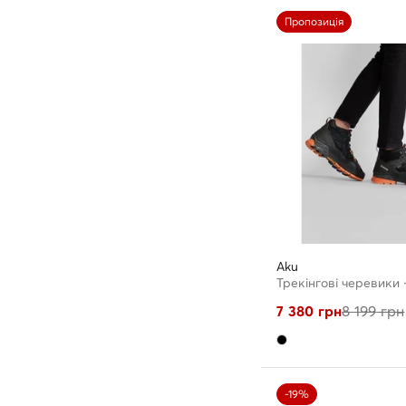
Пропозиція
Aku
7 380
грн
8 199
грн
-19%