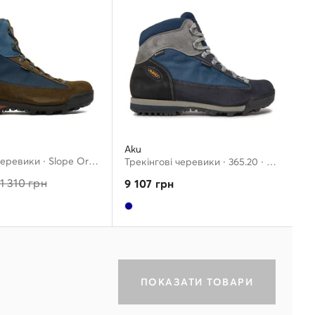
Aku
Трекінгові черевики · Slope Original Gtx GORE-TEX 885.20 · Кольоровий
Трекінгові черевики · 365.20 · Cиній
11 310
грн
9 107
грн
ПОКАЗАТИ ТОВАРИ