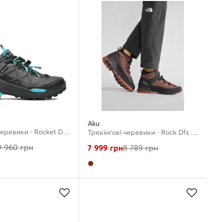
Aku
Трекінгові черевики · Rocket Dfs Gtx W's 727 GORE-TEX · Чорний
Трекінгові черевики · Rock Dfs Mid Gtx GORE-TEX 718 · Коричневий
9 960
грн
7 999
грн
8 789
грн