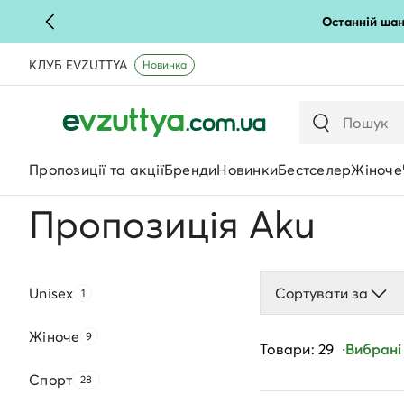
Останній шан
КЛУБ EVZUTTYA
Новинка
Пропозиції та акції
Бренди
Новинки
Бестселер
Жіноче
Пропозиція Aku
Unisex
Сортувати за
1
Жіноче
9
Товари: 29
Вибрані 
Спорт
28