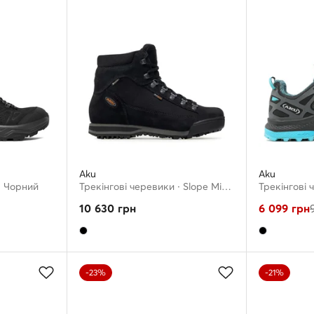
Aku
Aku
· Чорний
Трекінгові черевики · Slope Micro Gtx GORE-TEX 885.10 · Чорний
10 630
грн
6 099
грн
-23%
-21%