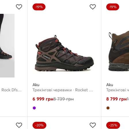
-19%
-19%
Aku
Aku
Трекінгові черевики · Rock Dfs Mid Gtx GORE-TEX 718 · Чорний
Трекінгові черевики · Rocket Mid Dfs Gtx GORE-TEX 711 · Фіолетовий
6 999
грн
8 739
грн
8 799
грн
1
-20%
-25%