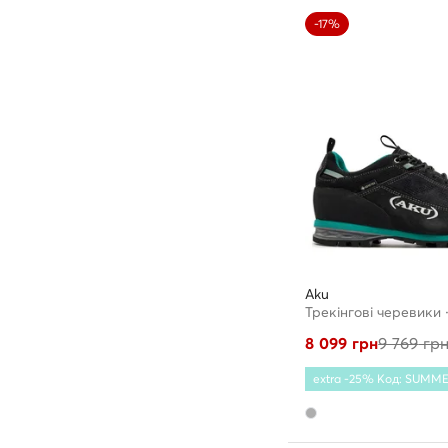
-17%
Aku
8 099
грн
9 769
гр
extra -25% Код: SUMM