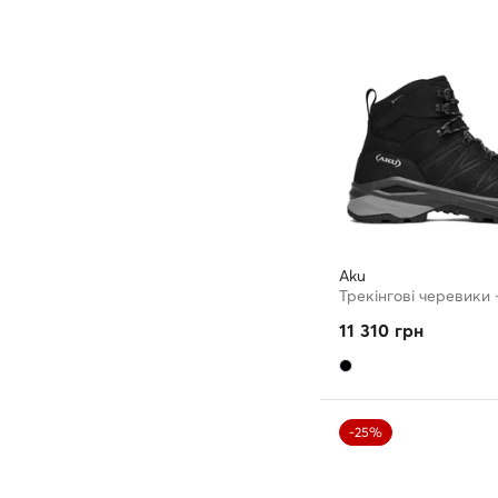
Aku
Трекінгові черевики 
11 310
грн
-25%