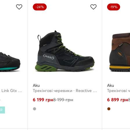
-24%
-19%
Aku
Aku
Трекінгові черевики · Link Gtx W'S GORE-TEX 379 · Сірий
Трекінгові черевики · Reactive Gtx GORE-TEX 668 · Сірий
н
6 199
грн
8 199
грн
6 899
грн
ER