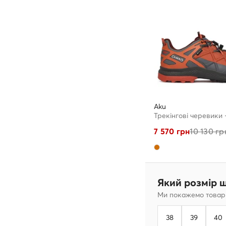
Aku
7 570
грн
10 130
гр
Який розмір 
Ми покажемо товари
38
39
40