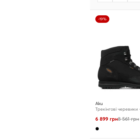
-19%
Aku
6 899
грн
8 561
грн