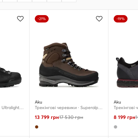
-21%
-19%
Aku
Aku
Трекінгові черевики · Ultralight Micro GTW GORE-TEX 365.10 · Чорний
Трекінгові черевики · Superalp Nbk Gtx GORE-TEX 592 · Коричневий
13 799
грн
17 530
грн
8 199
грн
1