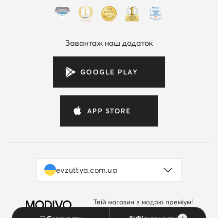
Завантаж наш додаток
GOOGLE PLAY
APP STORE
evzuttya.com.ua
Твій магазин з модою преміум!
by evzuttya.com.ua
Перейти до MODIVO.UA