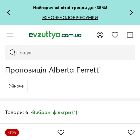
Найгарячіші літні тренди до -35%!
ЖІНОЧЕ
ЧОЛОВІЧЕ
СУМКИ
Пошук
Пропозиція Alberta Ferretti
Жіноче
Товари: 6
Вибрані фільтри (1)
-31%