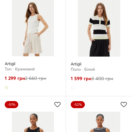
Artigli
Artigli
Топ · Кремовий
Поло · Білий
1 299
грн
2 660
грн
1 599
грн
3 400
грн
-51%
-52%