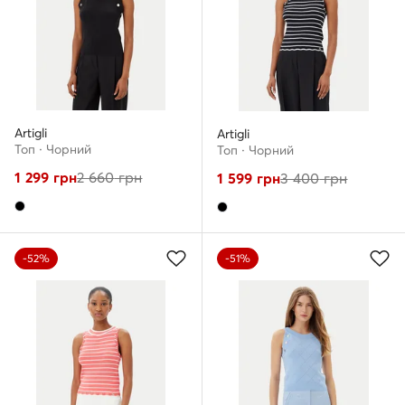
Artigli
Artigli
Топ · Чорний
Топ · Чорний
1 299
грн
2 660
грн
1 599
грн
3 400
грн
-52%
-51%