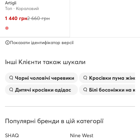
Artigli
Топ · Кораловий
1 440
грн
2 660
грн
Показати ідентифікатор версії
Інші Клієнти також шукали
Чорні чоловічі черевики
Kросівки пума жіноч
Дитячі кросівки адідас
Білі босоніжки на к
Популярні бренди в цій категорії
SHAQ
Nine West