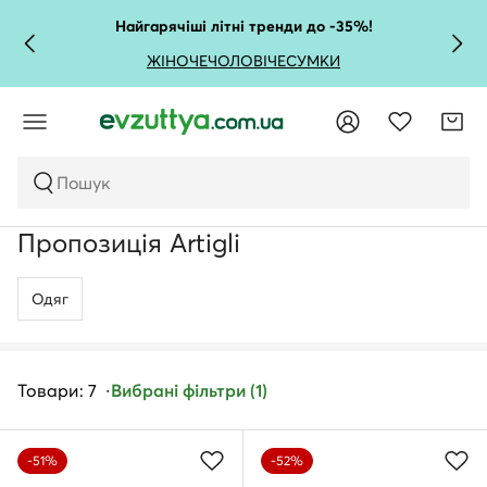
Найгарячіші літні тренди до -35%!
ЖІНОЧЕ
ЧОЛОВІЧЕ
СУМКИ
Пошук
Пропозиція Artigli
Одяг
Товари: 7
Вибрані фільтри (1)
-51%
-52%