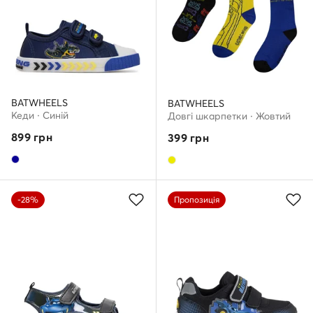
BATWHEELS
BATWHEELS
Кеди · Cиній
Довгі шкарпетки · Жовтий
899
грн
399
грн
-28%
Пропозиція