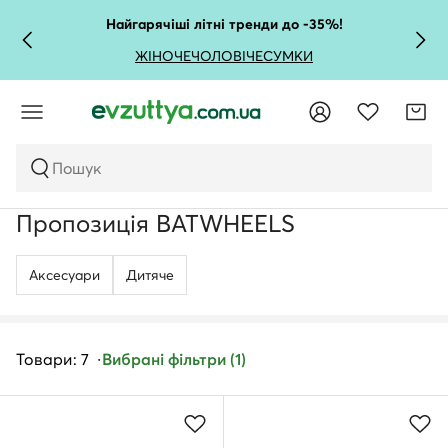
Найгарячіші літні тренди до -35%!
ЖІНОЧЕ
ЧОЛОВІЧЕ
СУМКИ
Пошук
Пропозиція BATWHEELS
Аксесуари
Дитяче
Товари: 7
Вибрані фільтри (1)