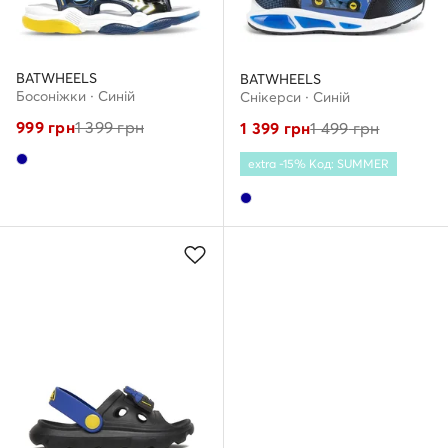
BATWHEELS
BATWHEELS
Босоніжки · Cиній
Снікерcи · Cиній
999
грн
1 399
грн
1 399
грн
1 499
грн
extra -15% Код: SUMMER