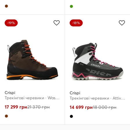
-19%
-18%
Crispi
Crispi
Трекінгові черевики · Wasatch Gtx GORE-TEX CF31614300 · Коричневий
Трекінгові черевики · Attiva Bp Gtx GORE-TEX TH14609911 · Чорний
17 299
грн
21 370
грн
14 699
грн
18 000
грн