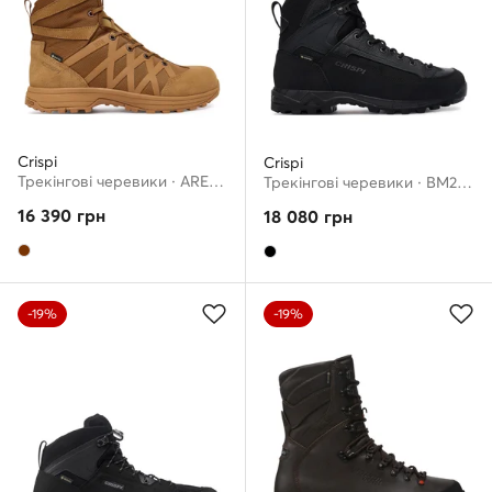
Crispi
Crispi
Трекінгові черевики · ARES 6 GTX BM20023600 · Коричневий
Трекінгові черевики · BM21329999 · Чорний
16 390
грн
18 080
грн
-19%
-19%