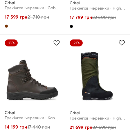
Crispi
Crispi
Трекінгові черевики · Gabro Gtx GORE-TEX CR39204203 · Коричневий
Трекінгові черевики · Highland Mid CF4350 9924 · Чорний
17 599
грн
21 710
грн
17 799
грн
22 600
грн
-18%
-21%
Crispi
Crispi
Трекінгові черевики · Kanada Evo Gtx GORE TEX CF47454000 · Коричневий
Трекінгові черевики · Highland Hp GORE-TEX CF43302800 · Зелений
14 199
грн
17 440
грн
21 699
грн
27 690
грн