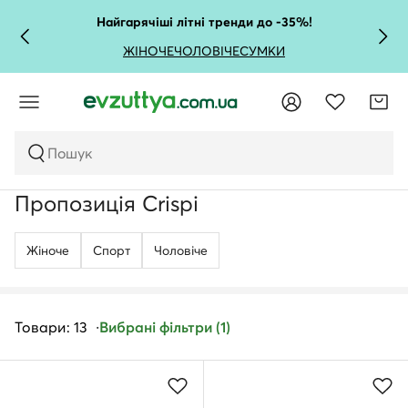
Найгарячіші літні тренди до -35%!
ЖІНОЧЕ
ЧОЛОВІЧЕ
СУМКИ
Пошук
Пропозиція Crispi
Жіноче
Спорт
Чоловічe
Товари: 13
Вибрані фільтри (1)