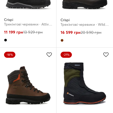
Crispi
Crispi
Трекінгові черевики · Attiva Mid Gtx GORE-TEX LW23209960 · Чорний
Трекінгові черевики · Wild Evo Gtx GORE-TEX CF94004000 · Коричневий
11 199
грн
13 929
грн
16 599
грн
20 590
грн
-18%
-21%