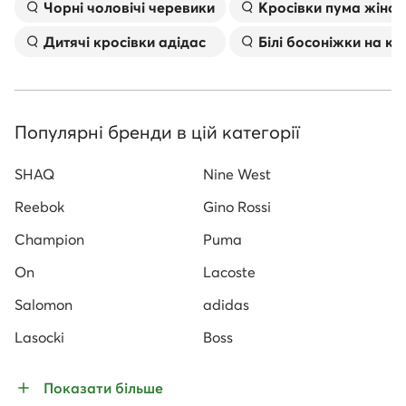
Чорні чоловічі черевики
Kросівки пума жіноч
Дитячі кросівки адідас
Білі босоніжки на к
Популярні бренди в цій категорії
SHAQ
Nine West
Reebok
Gino Rossi
Champion
Puma
On
Lacoste
Salomon
adidas
Lasocki
Boss
Показати більше