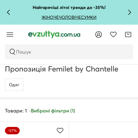
Найгарячіші літні тренди до -35%!
ЖІНОЧЕ
ЧОЛОВІЧЕ
СУМКИ
Пошук
Пропозиція Femilet by Chantelle
Одяг
Товари: 1
Вибрані фільтри (1)
-57%