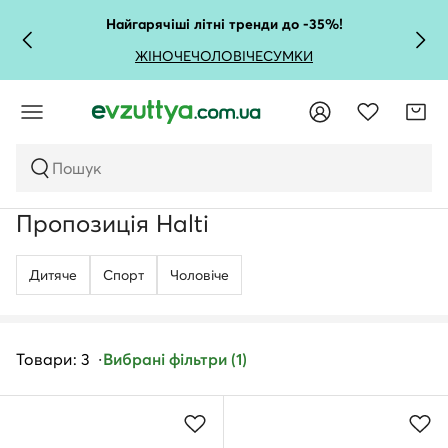
Найгарячіші літні тренди до -35%!
ЖІНОЧЕ
ЧОЛОВІЧЕ
СУМКИ
Пошук
Пропозиція Halti
Дитяче
Спорт
Чоловічe
Товари: 3
Вибрані фільтри (1)