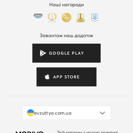
Наші нагороди
Завантаж наш додаток
GOOGLE PLAY
APP STORE
evzuttya.com.ua
Твій магазин з модою преміум!