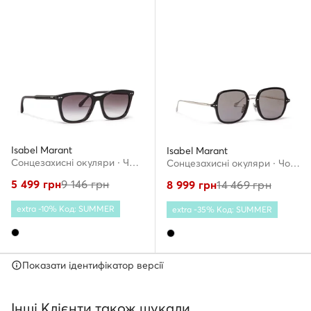
Isabel Marant
Isabel Marant
Сонцезахисні окуляри · Чорний
Сонцезахисні окуляри · Чорний
5 499
грн
9 146
грн
8 999
грн
14 469
грн
extra -10% Код: SUMMER
extra -35% Код: SUMMER
Показати ідентифікатор версії
Інші Клієнти також шукали