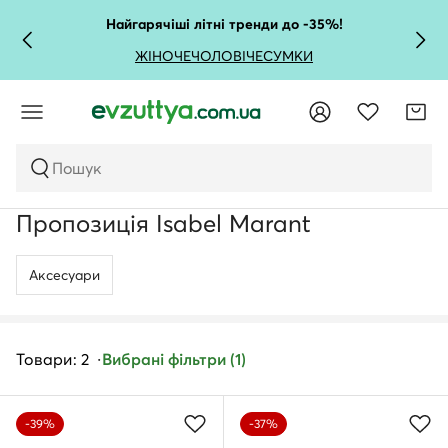
Найгарячіші літні тренди до -35%!
ЖІНОЧЕ
ЧОЛОВІЧЕ
СУМКИ
Пошук
Пропозиція Isabel Marant
Аксесуари
Товари: 2
Вибрані фільтри (1)
-39%
-37%