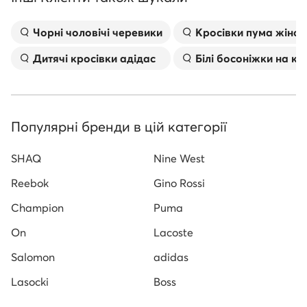
Чорні чоловічі черевики
Kросівки пума жіноч
Дитячі кросівки адідас
Білі босоніжки на к
Популярні бренди в цій категорії
SHAQ
Nine West
Reebok
Gino Rossi
Champion
Puma
On
Lacoste
Salomon
adidas
Lasocki
Boss