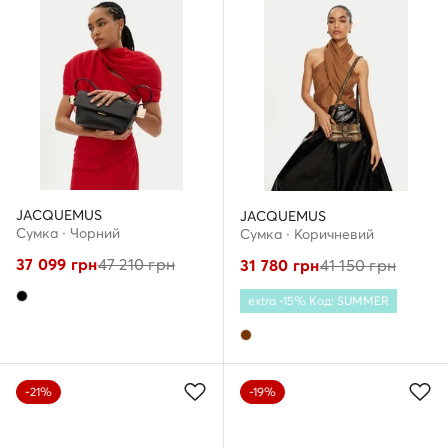
JACQUEMUS
JACQUEMUS
Сумка · Чорний
Сумка · Коричневий
37 099
грн
47 210
грн
31 780
грн
41 150
грн
extra -15% Код: SUMMER
-21%
-19%