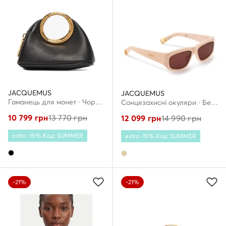
JACQUEMUS
JACQUEMUS
Гаманець для монет · Чорний
Сонцезахисні окуляри · Бежевий
10 799
грн
13 770
грн
12 099
грн
14 990
грн
extra -15% Код: SUMMER
extra -15% Код: SUMMER
-21%
-21%