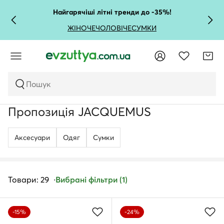
Найгарячіші літні тренди до -35%!
ЖІНОЧЕ
ЧОЛОВІЧЕ
СУМКИ
Пошук
Пропозиція JACQUEMUS
Аксесуари
Одяг
Сумки
Товари: 29
Вибрані фільтри (1)
-15%
-24%