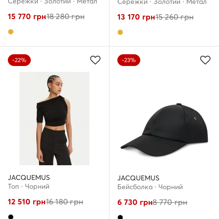
Сережки · Золотий · Метал
Сережки · Золотий · Метал
15 770
грн
18 280
грн
13 170
грн
15 260
грн
-22%
-23%
JACQUEMUS
JACQUEMUS
Топ · Чорний
Бейсболка · Чорний
12 510
грн
16 180
грн
6 730
грн
8 770
грн