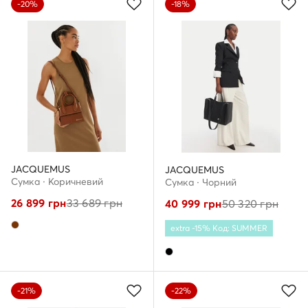
-20%
-18%
JACQUEMUS
JACQUEMUS
Сумка · Коричневий
Сумка · Чорний
26 899
грн
33 689
грн
40 999
грн
50 320
грн
extra -15% Код: SUMMER
-21%
-22%