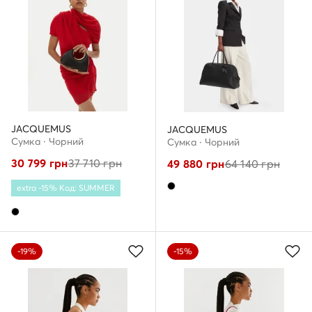
JACQUEMUS
JACQUEMUS
Сумка · Чорний
Сумка · Чорний
30 799
грн
37 710
грн
49 880
грн
64 140
грн
extra -15% Код: SUMMER
-19%
-15%