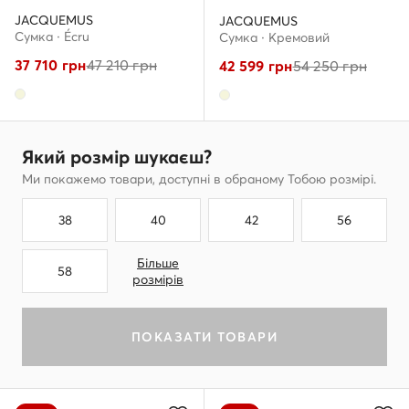
JACQUEMUS
JACQUEMUS
Сумка · Écru
Сумка · Кремовий
37 710
грн
47 210
грн
42 599
грн
54 250
грн
Який розмір шукаєш?
Ми покажемо товари, доступні в обраному Тобою розмірі.
38
40
42
56
Більше
58
розмірів
ПОКАЗАТИ ТОВАРИ