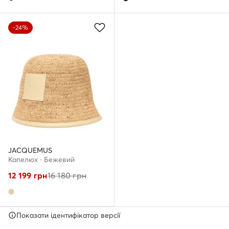
-24%
JACQUEMUS
Капелюх · Бежевий
12 199
грн
16 180
грн
Показати ідентифікатор версії