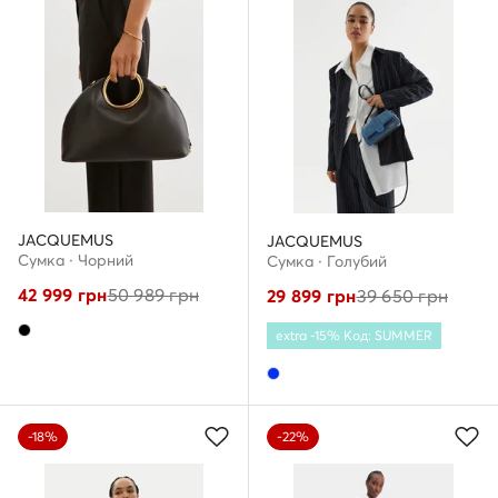
JACQUEMUS
JACQUEMUS
Сумка · Чорний
Сумка · Голубий
42 999
грн
50 989
грн
29 899
грн
39 650
грн
extra -15% Код: SUMMER
-18%
-22%