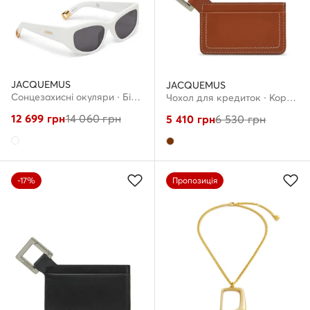
JACQUEMUS
JACQUEMUS
Сонцезахисні окуляри · Білий
Чохол для кредиток · Коричневий
12 699
грн
14 060
грн
5 410
грн
6 530
грн
-17%
Пропозиція