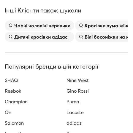
Інші Клієнти також шукали
Чорні чоловічі черевики
Kросівки пума жіноч
Дитячі кросівки адідас
Білі босоніжки на к
Популярні бренди в цій категорії
SHAQ
Nine West
Reebok
Gino Rossi
Champion
Puma
On
Lacoste
Salomon
adidas