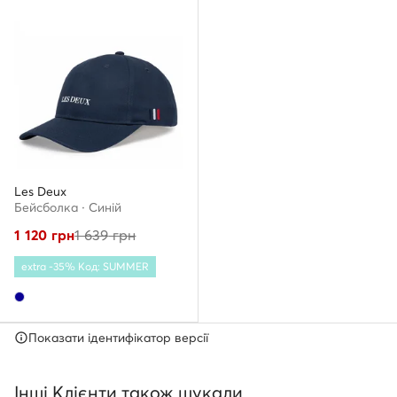
Les Deux
Бейсболка · Cиній
1 120
грн
1 639
грн
extra -35% Код: SUMMER
Показати ідентифікатор версії
Інші Клієнти також шукали