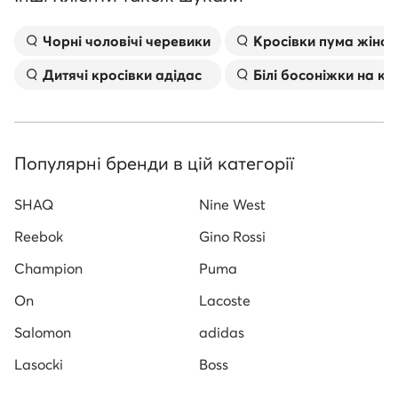
Чорні чоловічі черевики
Kросівки пума жіноч
Дитячі кросівки адідас
Білі босоніжки на к
Популярні бренди в цій категорії
SHAQ
Nine West
Reebok
Gino Rossi
Champion
Puma
On
Lacoste
Salomon
adidas
Lasocki
Boss