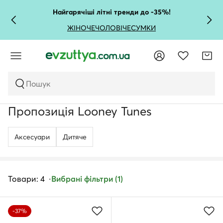
Найгарячіші літні тренди до -35%!
ЖІНОЧЕ
ЧОЛОВІЧЕ
СУМКИ
Пошук
Пропозиція Looney Tunes
Аксесуари
Дитяче
Товари: 4
Вибрані фільтри (1)
-37%