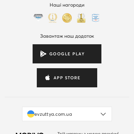
Наші нагороди
Завантаж наш додаток
GOOGLE PLAY
APP STORE
evzuttya.com.ua
Твій магазин з модою преміум!