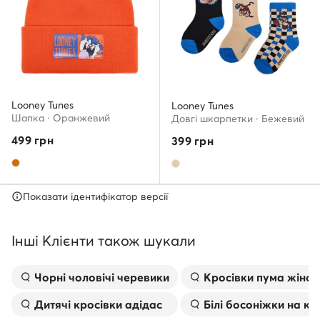
Looney Tunes
Looney Tunes
Шапкa · Оранжевий
Довгі шкарпетки · Бежевий
499
грн
399
грн
Показати ідентифікатор версії
Інші Клієнти також шукали
Чорні чоловічі черевики
Kросівки пума жіноч
Дитячі кросівки адідас
Білі босоніжки на к