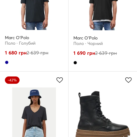
Marc O'Polo
Marc O'Polo
Поло · Голубий
Поло · Чорний
1 680
грн
2 639
грн
1 690
грн
2 639
грн
-42%