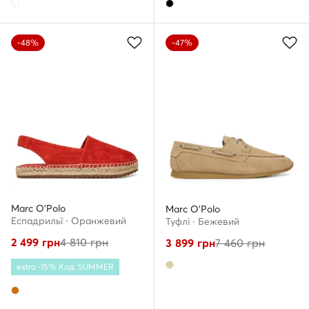
-48%
-47%
Marc O'Polo
Marc O'Polo
Еспадрильї · Оранжевий
Туфлі · Бежевий
2 499
грн
4 810
грн
3 899
грн
7 460
грн
extra -15% Код: SUMMER