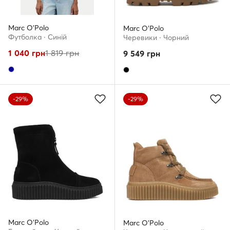
Marc O'Polo
Marc O'Polo
Футболка · Cиній
Черевики · Чорний
1 040
грн
1 819
грн
9 549
грн
-29%
-29%
Marc O'Polo
Marc O'Polo