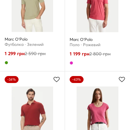
Marc O'Polo
Marc O'Polo
Футболка · Зелений
Поло · Рожевий
1 299
грн
2 590
грн
1 199
грн
2 800
грн
-34%
-43%