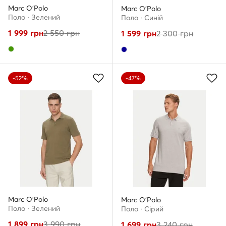
Marc O'Polo
Marc O'Polo
Поло · Зелений
Поло · Cиній
1 999
грн
2 550
грн
1 599
грн
2 300
грн
-52%
-47%
Marc O'Polo
Marc O'Polo
Поло · Зелений
Поло · Сірий
1 899
грн
3 990
грн
1 699
грн
3 240
грн