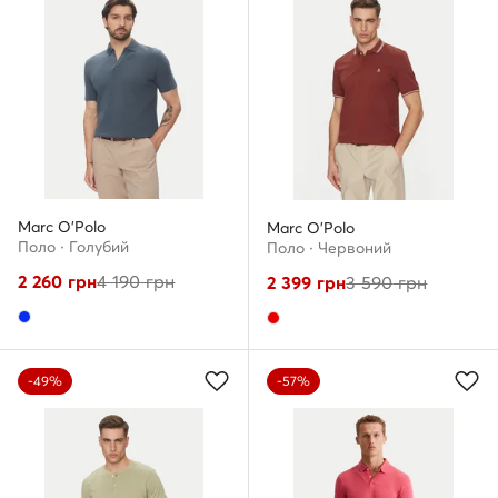
Marc O'Polo
Marc O'Polo
Поло · Голубий
Поло · Червоний
2 260
грн
4 190
грн
2 399
грн
3 590
грн
-49%
-57%