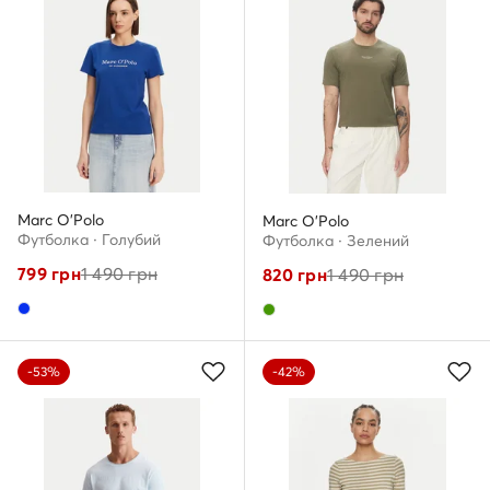
Marc O'Polo
Marc O'Polo
Футболка · Голубий
Футболка · Зелений
799
грн
1 490
грн
820
грн
1 490
грн
-53%
-42%