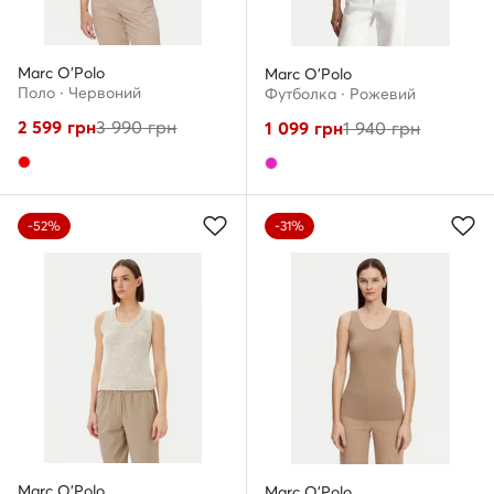
Marc O'Polo
Marc O'Polo
Поло · Червоний
Футболка · Рожевий
2 599
грн
3 990
грн
1 099
грн
1 940
грн
-52%
-31%
Marc O'Polo
Marc O'Polo