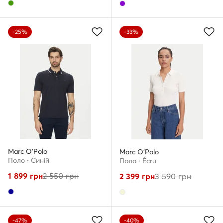
-25%
-33%
Marc O'Polo
Marc O'Polo
Поло · Cиній
Поло · Écru
1 899
грн
2 550
грн
2 399
грн
3 590
грн
-47%
-40%