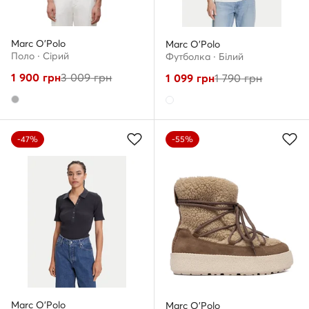
Marc O'Polo
Marc O'Polo
Поло · Сірий
Футболка · Білий
1 900
грн
3 009
грн
1 099
грн
1 790
грн
-47%
-55%
Marc O'Polo
Marc O'Polo