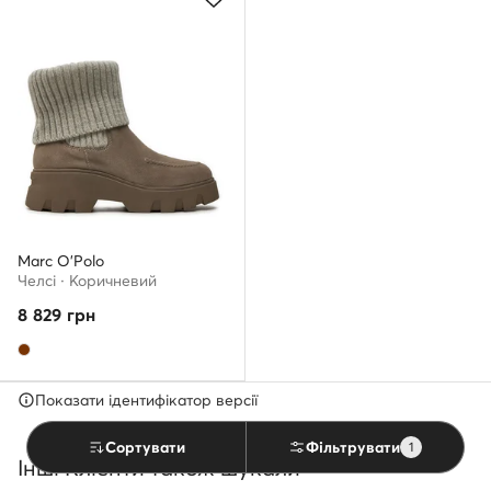
Marc O'Polo
Челсі · Коричневий
8 829
грн
Показати ідентифікатор версії
Сортувати
Фільтрувати
1
Інші Клієнти також шукали