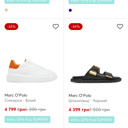
extra -15% Код: SUMMER
extra -25% Код: SUMMER
-24%
-44%
Marc O'Polo
Marc O'Polo
Снікерcи · Білий
Шльопанці · Чорний
4 799
грн
6 390
грн
4 399
грн
7 930
грн
extra -25% Код: SUMMER
extra -25% Код: SUMMER