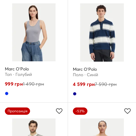
Marc O'Polo
Marc O'Polo
Топ · Голубий
Поло · Cиній
999
грн
1 490
грн
4 599
грн
7 590
грн
Пропозиція
-53%