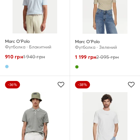
Marc O'Polo
Marc O'Polo
Футболка · Блакитний
Футболка · Зелений
910
грн
1 940
грн
1 199
грн
2 095
грн
-36%
-38%