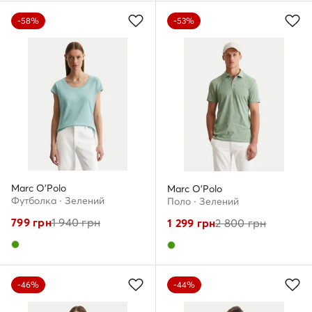
-58%
-53%
Marc O'Polo
Marc O'Polo
Футболка · Зелений
Поло · Зелений
799
грн
1 940
грн
1 299
грн
2 800
грн
-46%
-44%