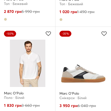
Топ · Бежевий
Топ · Бежевий
2 870
грн
5 990
грн
1 020
грн
1 490
грн
-50%
-35%
Marc O'Polo
Marc O'Polo
Поло · Білий
Снікерcи · Білий
1 830
грн
3 660
грн
3 950
грн
6 040
грн