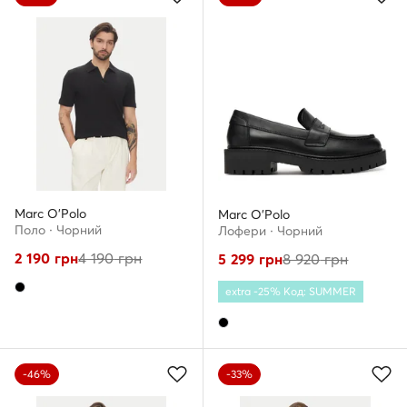
Marc O'Polo
Marc O'Polo
Поло · Чорний
Лофери · Чорний
2 190
грн
4 190
грн
5 299
грн
8 920
грн
extra -25% Код: SUMMER
-46%
-33%