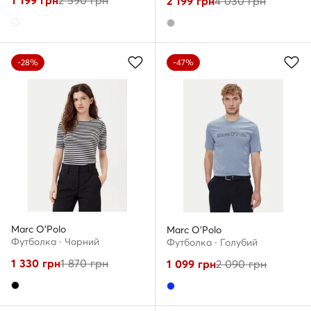
1 199
грн
2 590
грн
2 199
грн
4 030
грн
-28%
-47%
Marc O'Polo
Marc O'Polo
Футболка · Чорний
Футболка · Голубий
1 330
грн
1 870
грн
1 099
грн
2 090
грн