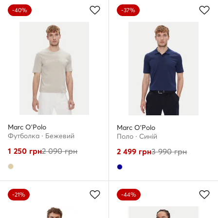
-40%
-37%
Marc O'Polo
Marc O'Polo
Футболка · Бежевий
Поло · Cиній
1 250
грн
2 090
грн
2 499
грн
3 990
грн
-21%
-44%