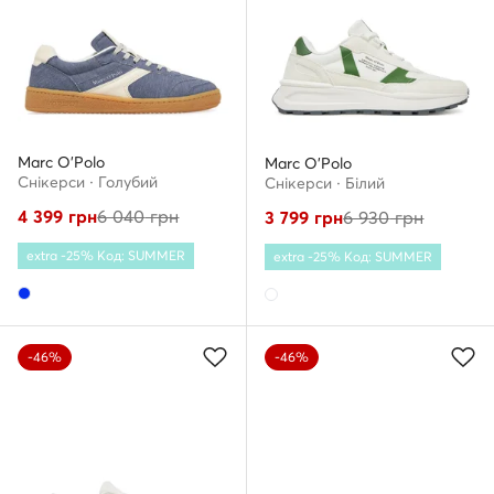
Marc O'Polo
Marc O'Polo
Снікерcи · Голубий
Снікерcи · Білий
4 399
грн
6 040
грн
3 799
грн
6 930
грн
extra -25% Код: SUMMER
extra -25% Код: SUMMER
-46%
-46%