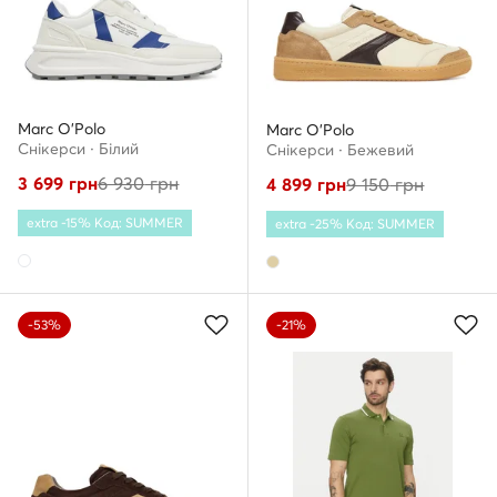
Marc O'Polo
Marc O'Polo
Снікерcи · Білий
Снікерcи · Бежевий
3 699
грн
6 930
грн
4 899
грн
9 150
грн
extra -15% Код: SUMMER
extra -25% Код: SUMMER
-53%
-21%