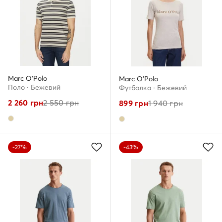
Marc O'Polo
Marc O'Polo
Поло · Бежевий
Футболка · Бежевий
2 260
грн
2 550
грн
899
грн
1 940
грн
-27%
-43%