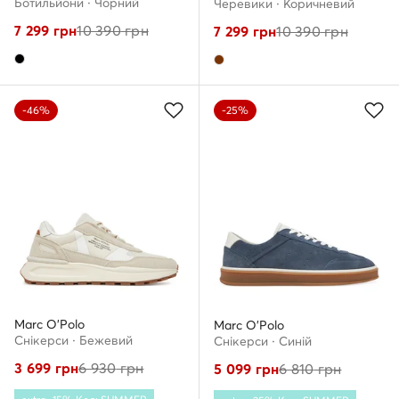
Ботильйони · Чорний
Черевики · Коричневий
7 299
грн
10 390
грн
7 299
грн
10 390
грн
-46%
-25%
Marc O'Polo
Marc O'Polo
Снікерcи · Бежевий
Снікерcи · Cиній
3 699
грн
6 930
грн
5 099
грн
6 810
грн