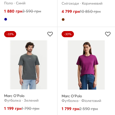
Поло · Cиній
Снігоходи · Коричневий
1 880
грн
3 590
грн
4 799
грн
10 850
грн
-33%
-30%
Marc O'Polo
Marc O'Polo
Футболка · Зелений
Футболка · Фіолетовий
1 199
грн
1 790
грн
1 799
грн
2 590
грн