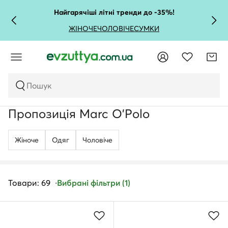
Найгарячіші літні тренди до -35%!
ЖІНОЧЕ
ЧОЛОВІЧЕ
СУМКИ
Пошук
Пропозиція Marc O'Polo
Жіноче
Одяг
Чоловічe
Товари: 69
Вибрані фільтри (1)