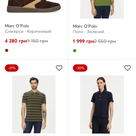
Marc O'Polo
Marc O'Polo
Снікерcи · Коричневий
Поло · Зелений
4 280
грн
9 150
грн
1 999
грн
2 550
грн
-21%
-30%