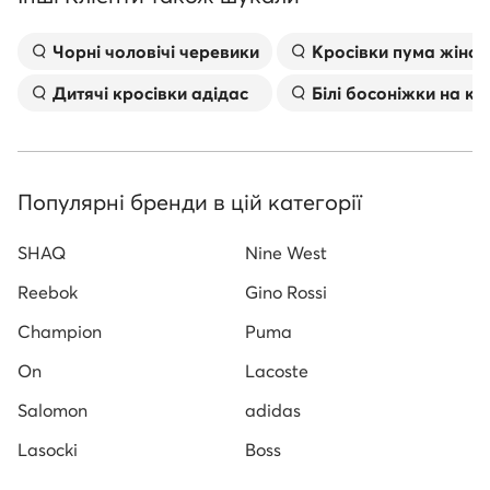
Чорні чоловічі черевики
Kросівки пума жіноч
Дитячі кросівки адідас
Білі босоніжки на к
Популярні бренди в цій категорії
SHAQ
Nine West
Reebok
Gino Rossi
Champion
Puma
On
Lacoste
Salomon
adidas
Lasocki
Boss