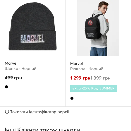
Marvel
Marvel
Шапкa · Чорний
Рюкзак · Чорний
499
грн
1 299
грн
1 399
грн
extra -25% Код: SUMMER
Показати ідентифікатор версії
Інші Клієнти також шукали