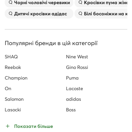
Чорні чоловічі черевики
Kросівки пума жіноч
Дитячі кросівки адідас
Білі босоніжки на к
Популярні бренди в цій категорії
SHAQ
Nine West
Reebok
Gino Rossi
Champion
Puma
On
Lacoste
Salomon
adidas
Lasocki
Boss
Показати більше