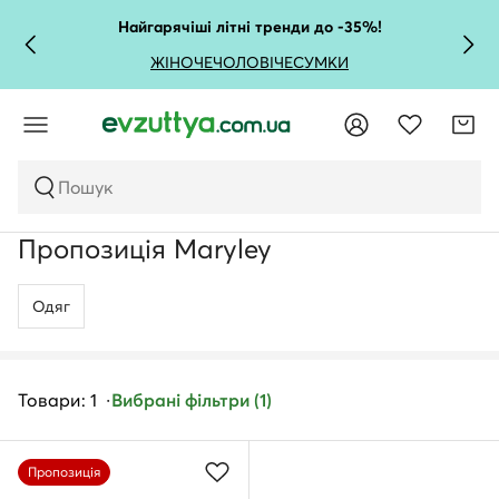
Найгарячіші літні тренди до -35%!
ЖІНОЧЕ
ЧОЛОВІЧЕ
СУМКИ
Пошук
Пропозиція Maryley
Одяг
Товари: 1
Вибрані фільтри (1)
Пропозиція