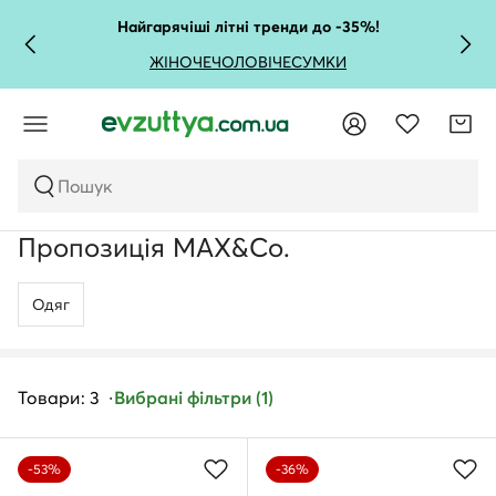
Найгарячіші літні тренди до -35%!
ЖІНОЧЕ
ЧОЛОВІЧЕ
СУМКИ
Пошук
Пропозиція MAX&Co.
Одяг
Товари: 3
Вибрані фільтри (1)
-53%
-36%