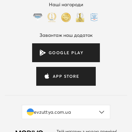
Наші нагороди
Завантаж наш додаток
GOOGLE PLAY
APP STORE
evzuttya.com.ua
Твій магазин з модою преміум!