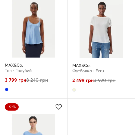
MAX&Co.
MAX&Co.
Топ · Голубий
Футболка · Écru
3 799
грн
8 240
грн
2 499
грн
3 920
грн
-51%