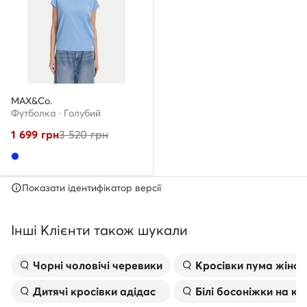
MAX&Co.
Футболка · Голубий
1 699
грн
3 520
грн
Показати ідентифікатор версії
Інші Клієнти також шукали
Чорні чоловічі черевики
Kросівки пума жіноч
Дитячі кросівки адідас
Білі босоніжки на к