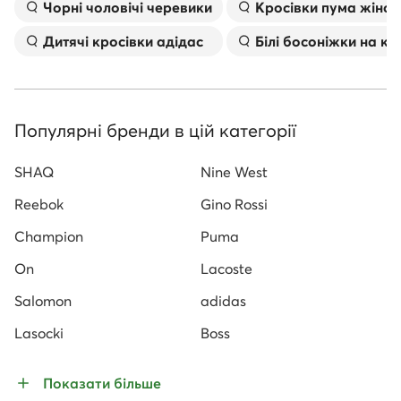
Чорні чоловічі черевики
Kросівки пума жіноч
Дитячі кросівки адідас
Білі босоніжки на к
Популярні бренди в цій категорії
SHAQ
Nine West
Reebok
Gino Rossi
Champion
Puma
On
Lacoste
Salomon
adidas
Lasocki
Boss
Показати більше