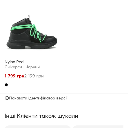
Nylon Red
Снікерcи · Чорний
1 799
грн
2 199
грн
Показати ідентифікатор версії
Інші Клієнти також шукали