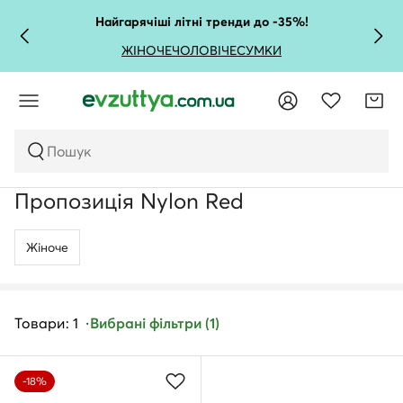
Найгарячіші літні тренди до -35%!
ЖІНОЧЕ
ЧОЛОВІЧЕ
СУМКИ
Пошук
Пропозиція Nylon Red
Жіноче
Товари: 1
Вибрані фільтри (1)
-18%