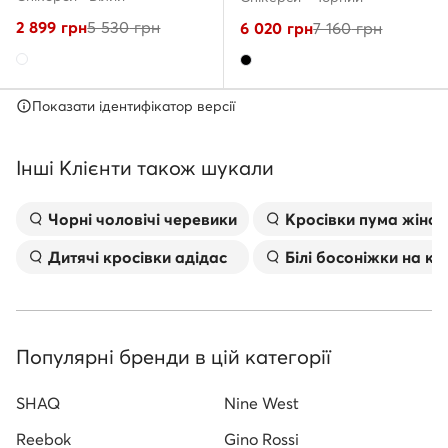
2 899
грн
5 530
грн
6 020
грн
7 160
грн
Показати ідентифікатор версії
Інші Клієнти також шукали
Чорні чоловічі черевики
Kросівки пума жіноч
Дитячі кросівки адідас
Білі босоніжки на к
Популярні бренди в цій категорії
SHAQ
Nine West
Reebok
Gino Rossi