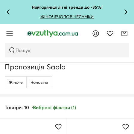
Найгарячіші літні тренди до -35%!
ЖІНОЧЕ
ЧОЛОВІЧЕ
СУМКИ
Пошук
Пропозиція Saola
Жіноче
Чоловічe
Товари: 10
Вибрані фільтри (1)