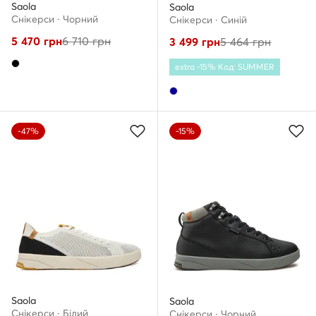
Saola
Saola
Снікерcи · Чорний
Снікерcи · Cиній
5 470
грн
6 710
грн
3 499
грн
5 464
грн
extra -15% Код: SUMMER
-47%
-15%
Saola
Saola
Снікерcи · Білий
Снікерcи · Чорний