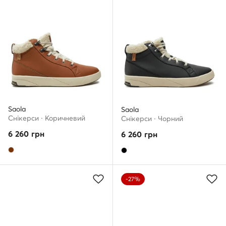
Saola
Saola
Снікерcи · Коричневий
Снікерcи · Чорний
6 260
грн
6 260
грн
-27%