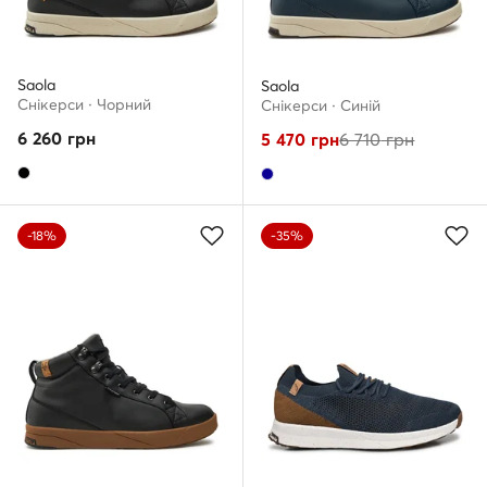
Saola
Saola
Снікерcи · Чорний
Снікерcи · Cиній
6 260
грн
5 470
грн
6 710
грн
-18%
-35%