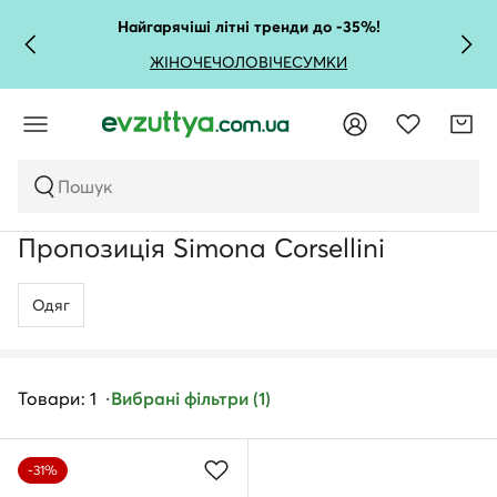
Найгарячіші літні тренди до -35%!
ЖІНОЧЕ
ЧОЛОВІЧЕ
СУМКИ
Пошук
Пропозиція Simona Corsellini
Одяг
Товари: 1
Вибрані фільтри (1)
-31%