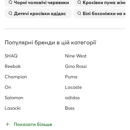
Чорні чоловічі черевики
Kросівки пума жіноч
Дитячі кросівки адідас
Білі босоніжки на к
Популярні бренди в цій категорії
SHAQ
Nine West
Reebok
Gino Rossi
Champion
Puma
On
Lacoste
Salomon
adidas
Lasocki
Boss
Показати більше