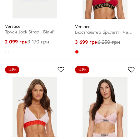
Versace
Versace
Труси Jock Strap · Білий
Бюстгальтер бралетт · Червоний
2 099
грн
3 170
грн
3 699
грн
6 250
грн
-41%
-41%