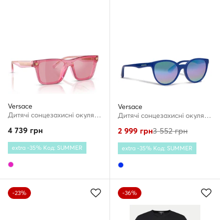
Versace
Versace
Дитячі сонцезахисні окуляри · Рожевий
Дитячі сонцезахисні окуляри · Голубий
4 739
грн
2 999
грн
3 552
грн
extra -35% Код: SUMMER
extra -35% Код: SUMMER
-23%
-36%