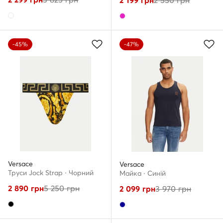
2 199
грн
2 550
грн
-45%
-47%
Versace
Versace
Труси Jock Strap · Чорний
Майка · Cиній
2 890
грн
5 250
грн
2 099
грн
3 970
грн