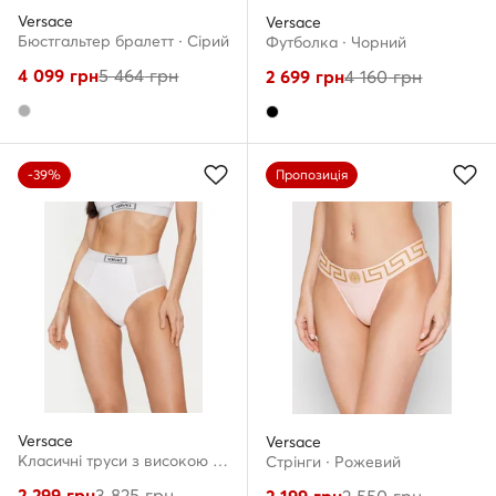
Versace
Versace
Бюстгальтер бралетт · Сірий
Футболка · Чорний
4 099
грн
5 464
грн
2 699
грн
4 160
грн
-39%
Пропозиція
Versace
Versace
Класичні труси з високою талією · Білий
Стрінги · Рожевий
2 299
грн
3 825
грн