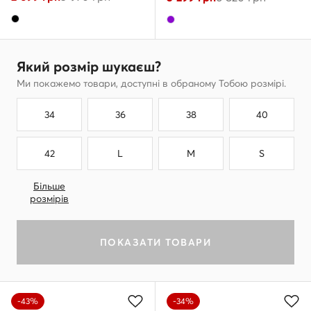
Який розмір шукаєш?
Ми покажемо товари, доступні в обраному Тобою розмірі.
34
36
38
40
42
L
M
S
Більше
розмірів
ПОКАЗАТИ ТОВАРИ
-43%
-34%