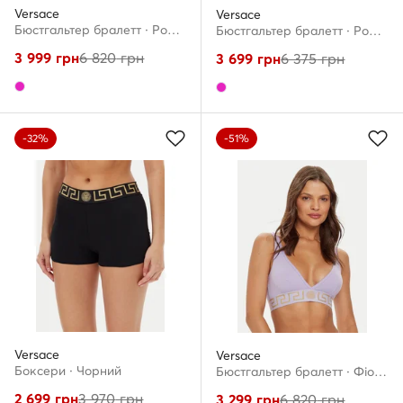
Versace
Versace
Бюстгальтер бралетт · Рожевий
Бюстгальтер бралетт · Рожевий
3 999
грн
6 820
грн
3 699
грн
6 375
грн
-32%
-51%
Versace
Versace
Боксери · Чорний
Бюстгальтер бралетт · Фіолетовий
2 699
грн
3 970
грн
3 299
грн
6 820
грн