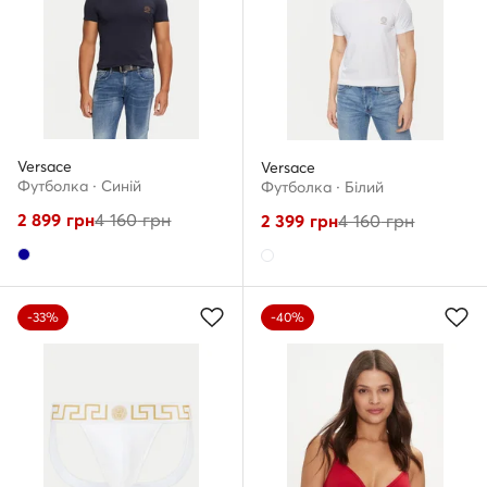
Versace
Versace
Футболка · Cиній
Футболка · Білий
2 899
грн
4 160
грн
2 399
грн
4 160
грн
-33%
-40%