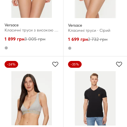
Versace
Versace
Класичні труси з високою талією · Сірий
Класичні труси · Сірий
1 899
грн
3 005
грн
1 699
грн
2 732
грн
-24%
-35%