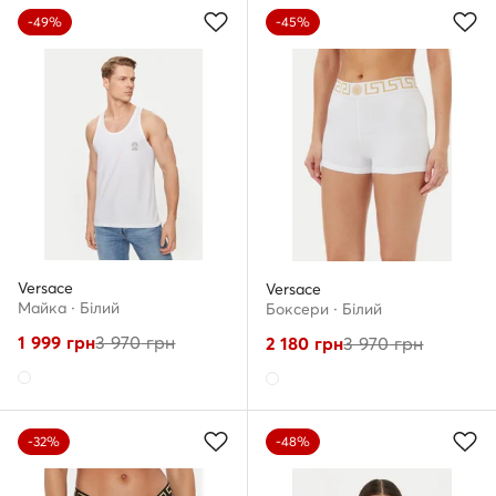
-49%
-45%
Versace
Versace
Майка · Білий
Боксери · Білий
1 999
грн
3 970
грн
2 180
грн
3 970
грн
-32%
-48%