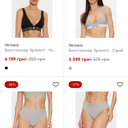
Versace
Versace
Бюстгальтер бралетт · Чорний
Бюстгальтер бралетт · Сірий
4 199
грн
6 250
грн
3 599
грн
6 375
грн
-36%
-37%