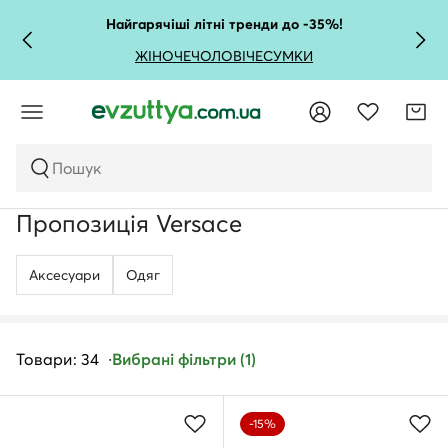
Найгарячіші літні тренди до -35%!
ЖІНОЧЕ
ЧОЛОВІЧЕ
СУМКИ
Пошук
Пропозиція Versace
Аксесуари
Одяг
Товари: 34
Вибрані фільтри (1)
-15%