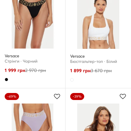
Versace
Versace
Стрінги · Чорний
Бюстгальтер-топ · Білий
1 999
грн
2 970
грн
1 899
грн
3 670
грн
-49%
-39%