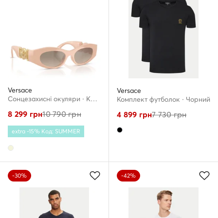
Versace
Versace
Сонцезахисні окуляри · Кремовий
Комплект футболок · Чорний
8 299
грн
10 790
грн
4 899
грн
7 730
грн
extra -15% Код: SUMMER
-30%
-42%