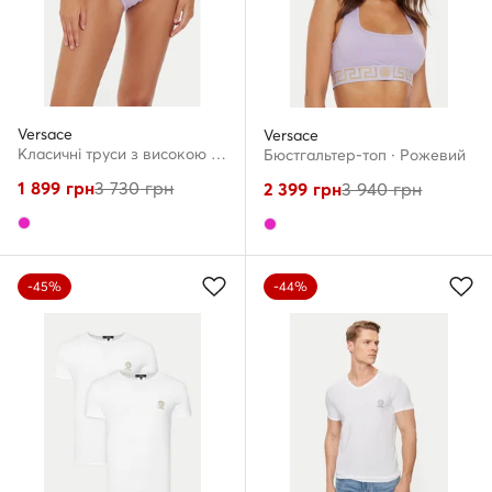
Versace
Versace
Класичні труси з високою талією · Рожевий
Бюстгальтер-топ · Рожевий
1 899
грн
3 730
грн
2 399
грн
3 940
грн
-45%
-44%