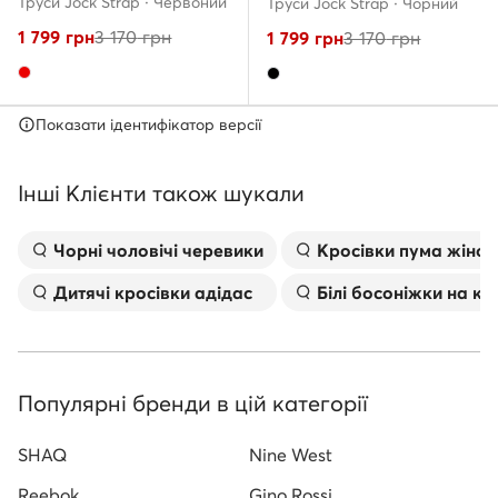
Труси Jock Strap · Червоний
Труси Jock Strap · Чорний
1 799
грн
3 170
грн
1 799
грн
3 170
грн
Показати ідентифікатор версії
Інші Клієнти також шукали
Чорні чоловічі черевики
Kросівки пума жіноч
Дитячі кросівки адідас
Білі босоніжки на к
Популярні бренди в цій категорії
SHAQ
Nine West
Reebok
Gino Rossi