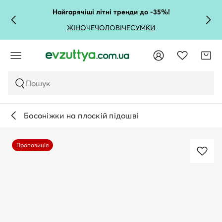
Найгарячіші літні тренди до -35%!
ЖІНОЧЕ
ЧОЛОВІЧЕ
СУМКИ
Пошук
Босоніжки на плоскій підошві
Пропозиція