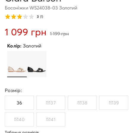
Босоніжки WS24038-03 Золотий
3
(1)
1 099 грн
1 199 грн
Колір:
Золотий
Розмір:
36
37
38
39
40
41
Таблиця розмірів