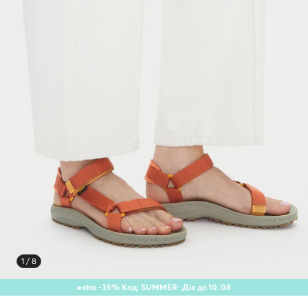
1 / 8
extra -35% Код: SUMMER
· Діє до
10
.
08