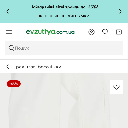
Найгарячіші літні тренди до -35%!
ЖІНОЧЕ
ЧОЛОВІЧЕ
СУМКИ
Пошук
Трекінгові босоніжки
-43%