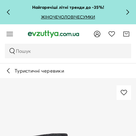
Найгарячіші літні тренди до -35%!
ЖІНОЧЕ
ЧОЛОВІЧЕ
СУМКИ
Пошук
Туристичні черевики