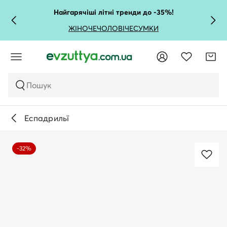
Найгарячіші літні тренди до -35%!
ЖІНОЧЕ
ЧОЛОВІЧЕ
СУМКИ
Пошук
Еспадрильї
-32%