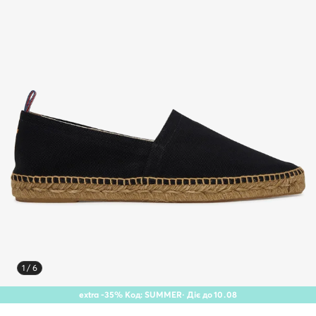
1 / 6
extra -35% Код: SUMMER
· Діє до
10
.
08