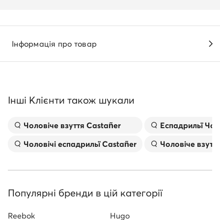
Інформація про товар
Інші Клієнти також шукали
Чоловіче взуття Castañer
Еспадрильї Чо
Чоловічі еспадрильї Castañer
Чоловіче взутт
Популярні бренди в цій категорії
Reebok
Hugo