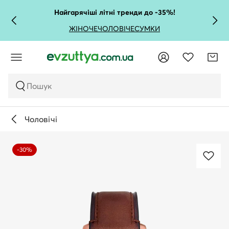
Найгарячіші літні тренди до -35%!
ЖІНОЧЕ
ЧОЛОВІЧЕ
СУМКИ
Пошук
Чоловічі
-30%