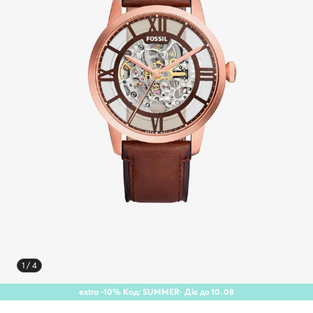
1 / 4
extra -10% Код: SUMMER
· Діє до
10
.
08